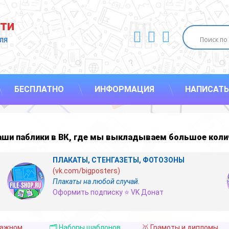
ти
ВКонтакте
YouTube
E-mail
ля 
БЕСПЛАТНО
ИНФОРМАЦИЯ
НАПИСАТЬ
наши
паблики в ВК
,
где мы выкладываем большое коли
ПЛАКАТЫ, СТЕНГАЗЕТЫ, ФОТОЗОНЫ
(vk.com/bigposters)
Плакаты на любой случай.
Оформить подписку ⭐ VK Донат
важном
🗂️ Наборы шаблонов
🥇 Грамоты и дипломы