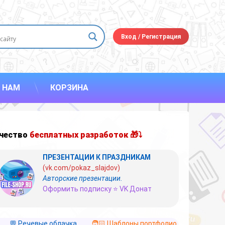
Вход
/
Регистрация
 НАМ
КОРЗИНА
чество
бесплатных разработок 🎁⤵
ПРЕЗЕНТАЦИИ К ПРАЗДНИКАМ
(vk.com/pokaz_slajdov)
Авторские презентации.
Оформить подписку ⭐ VK Донат
💬 Речевые облачка
🧑🏻 Шаблоны портфолио