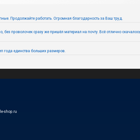
пные. Продолжайте работать. Огромная благодарность за Ваш труд.
 без проволочек сразу же пришёл материал на почту. Всё отлично скачалось. 
п года единства больших размеров.
ile-shop.ru