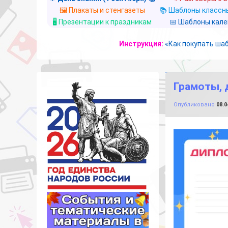
🖼️ Плакаты и стенгазеты
📚 Шаблоны классны
🖥️ Презентации к праздникам
📅 Шаблоны кал
Инструкция:
«Как покупать ша
Грамоты, 
Опубликовано
08.0