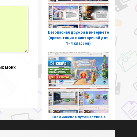
Безопасная дружба в интернете
(презентация с викториной для
1–4 классов)
их моих
Космическое путешествие в
страну знаний (интерактивная
игра к 1 сентября для
начальных классов)