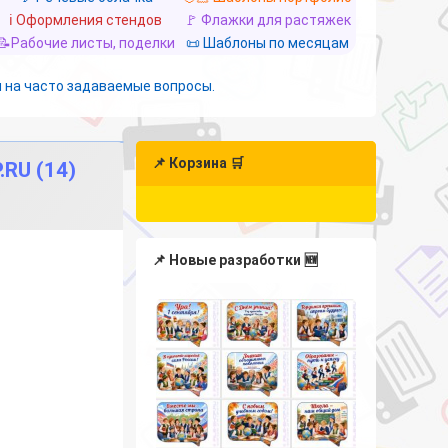
ℹ️ Оформления стендов
🚩 Флажки для растяжек
📝Рабочие листы, поделки
📜 Шаблоны по месяцам
 на часто задаваемые вопросы.
📌 Корзина 🛒
RU (14)
📌 Новые разработки 🆕