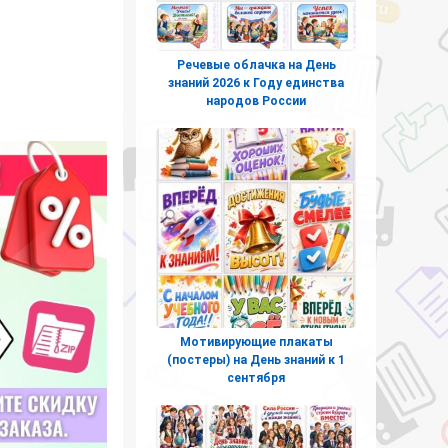
Речевые облачка на День
знаний 2026 к Году единства
народов России
Мотивирующие плакаты
(постеры) на День знаний к 1
сентября