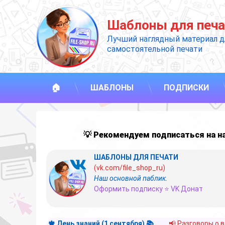
Перейти
к
Шаблоны для печа
содержимому
Лучший наглядный материал д
самостоятельной печати
🏠
ШАБЛОНЫ
ПОДПИСКИ
💡 Рекомендуем подписаться на 
ШАБЛОНЫ ДЛЯ ПЕЧАТИ
(vk.com/file_shop_ru)
Наш основной паблик.
Оформить подписку ⭐ VK Донат
🍁 День знаний (1 сентября) 📚
📢 Разговоры о 