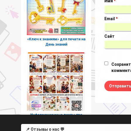
Имя
*
Email
*
Сайт
«Ключ к знаниям» для печати на
День знаний
Сохранит
коммента
Информационные листы про
День знаний к 1 сентября
📌 Отзывы о нас 💬