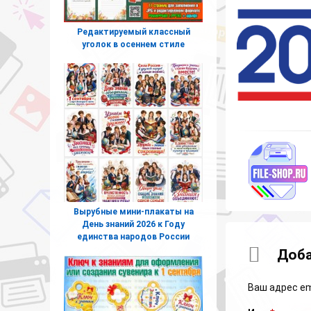
Редактируемый классный
уголок в осеннем стиле
Вырубные мини-плакаты на
День знаний 2026 к Году
единства народов России
Коммент
Доба
Ваш адрес em