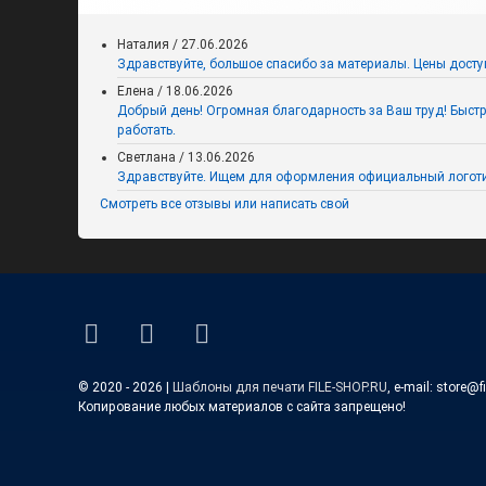
Наталия
/
27.06.2026
Здравствуйте, большое спасибо за материалы. Цены досту
Елена
/
18.06.2026
Добрый день! Огромная благодарность за Ваш труд! Быстро,
работать.
Светлана
/
13.06.2026
Здравствуйте. Ищем для оформления официальный логоти
Смотреть все отзывы или написать свой
Плакат «С Днём знаний!»
ВКонтакте
YouTube
E-mail
© 2020 - 2026 |
Шаблоны для печати FILE-SHOP.RU
, e-mail: store@f
Копирование любых материалов с сайта запрещено!