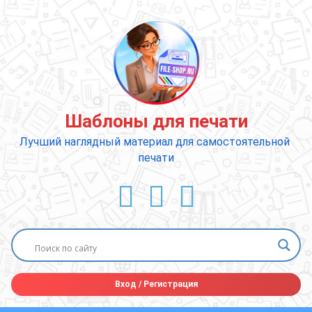
Перейти
к
содержимому
Шаблоны для печати
Лучший наглядный материал для самостоятельной 
печати
ВКонтакте
YouTube
E-mail
Вход
/
Регистрация