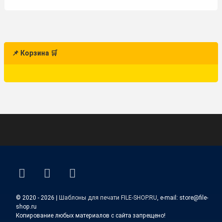
📌 Корзина 🛒
ВКонтакте
YouTube
E-mail
© 2020 - 2026 |
Шаблоны для печати FILE-SHOP.RU
, e-mail: store@file-
shop.ru
Копирование любых материалов с сайта запрещено!