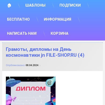
🏠
ШАБЛОНЫ
ПОДПИСКИ
БЕСПЛАТНО
ИНФОРМАЦИЯ
НАПИСАТЬ НАМ
КОРЗИНА
Грамоты, дипломы на День
космонавтики jn FILE-SHOP.RU (4)
от
FILE-SHOP.RU
Опубликовано
08.04.2024