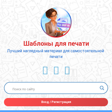
Перейти
к
содержимому
Шаблоны для печати
Лучший наглядный материал для самостоятельной 
печати
ВКонтакте
YouTube
E-mail
Вход
/
Регистрация