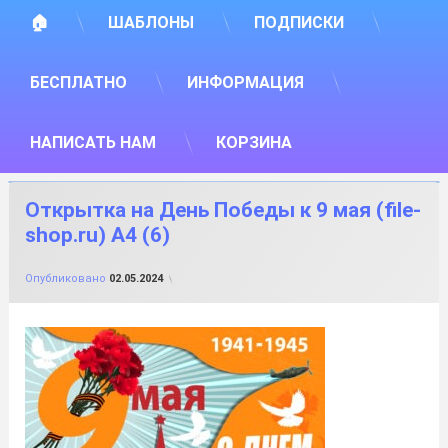
🏠
ШАБЛОНЫ
ПОДПИСКИ
БЕСПЛАТНО
ИНФОРМАЦИЯ
НАПИСАТЬ НАМ
КОРЗИНА
Открытка на День Победы к 9 мая (file-
shop.ru) А4 (6)
от
FILE-SHOP.RU
Опубликовано
02.05.2024