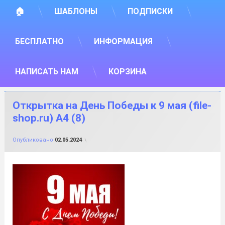
🏠
ШАБЛОНЫ
ПОДПИСКИ
БЕСПЛАТНО
ИНФОРМАЦИЯ
НАПИСАТЬ НАМ
КОРЗИНА
Открытка на День Победы к 9 мая (file-
shop.ru) А4 (8)
от
FILE-SHOP.RU
Опубликовано
02.05.2024