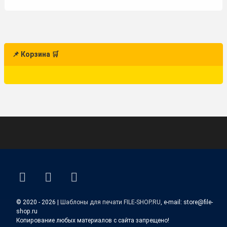
📌 Корзина 🛒
ВКонтакте
YouTube
E-mail
© 2020 - 2026 |
Шаблоны для печати FILE-SHOP.RU
, e-mail: store@file-
shop.ru
Копирование любых материалов с сайта запрещено!