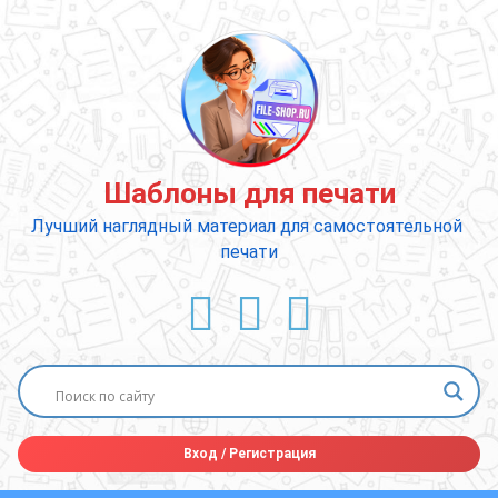
Перейти
к
содержимому
Шаблоны для печати
Лучший наглядный материал для самостоятельной 
печати
ВКонтакте
YouTube
E-mail
Вход
/
Регистрация