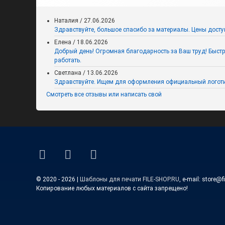
окна на День знаний к 1
сентября
Наталия
/
27.06.2026
Здравствуйте, большое спасибо за материалы. Цены досту
Елена
/
18.06.2026
Добрый день! Огромная благодарность за Ваш труд! Быстро,
работать.
Светлана
/
13.06.2026
Здравствуйте. Ищем для оформления официальный логоти
Смотреть все отзывы или написать свой
Флажки для оформления на 1
сентября
ВКонтакте
YouTube
E-mail
© 2020 - 2026 |
Шаблоны для печати FILE-SHOP.RU
, e-mail: store@f
Копирование любых материалов с сайта запрещено!