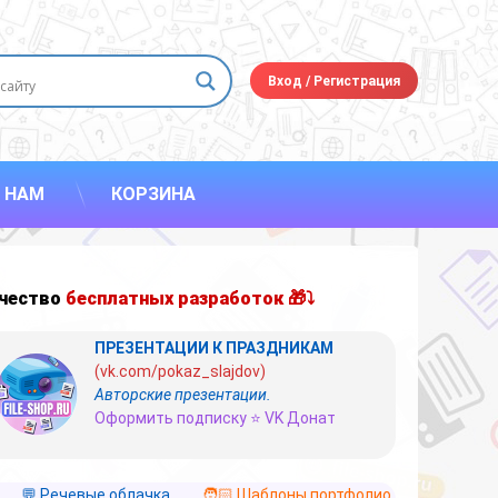
Вход
/
Регистрация
 НАМ
КОРЗИНА
чество
бесплатных разработок 🎁⤵
ПРЕЗЕНТАЦИИ К ПРАЗДНИКАМ
(vk.com/pokaz_slajdov)
Авторские презентации.
Оформить подписку ⭐ VK Донат
💬 Речевые облачка
🧑🏻 Шаблоны портфолио