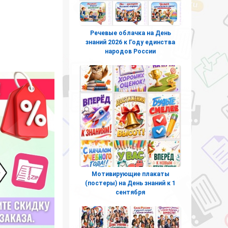
Речевые облачка на День
знаний 2026 к Году единства
народов России
Мотивирующие плакаты
(постеры) на День знаний к 1
сентября