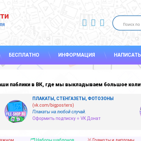
ти
ВКонтакте
YouTube
E-mail
ля 
БЕСПЛАТНО
ИНФОРМАЦИЯ
НАПИСАТЬ
наши
паблики в ВК
,
где мы выкладываем большое коли
ПЛАКАТЫ, СТЕНГАЗЕТЫ, ФОТОЗОНЫ
(vk.com/bigposters)
Плакаты на любой случай.
Оформить подписку ⭐ VK Донат
важном
🗂️ Наборы шаблонов
🥇 Грамоты и дипломы