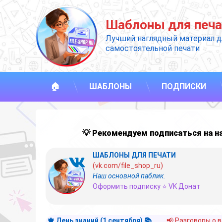
Перейти
к
Шаблоны для печа
содержимому
Лучший наглядный материал д
самостоятельной печати
🏠
ШАБЛОНЫ
ПОДПИСКИ
💡 Рекомендуем подписаться на 
ШАБЛОНЫ ДЛЯ ПЕЧАТИ
(vk.com/file_shop_ru)
Наш основной паблик.
Оформить подписку ⭐ VK Донат
🍁 День знаний (1 сентября) 📚
📢 Разговоры о 