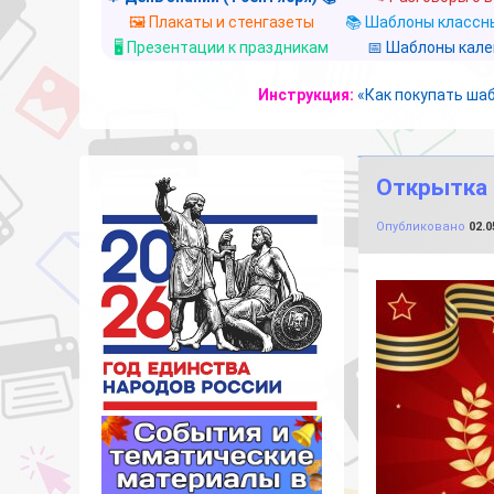
🖼️ Плакаты и стенгазеты
📚 Шаблоны классны
🖥️ Презентации к праздникам
📅 Шаблоны кал
Инструкция:
«Как покупать ша
Открытка н
Опубликовано
02.0