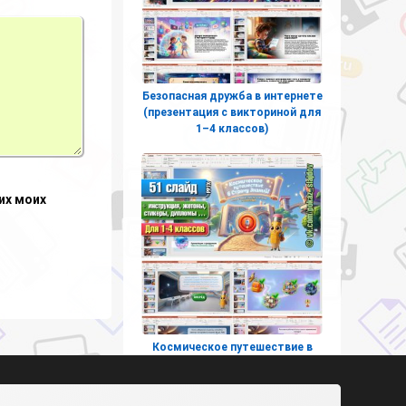
Безопасная дружба в интернете
(презентация с викториной для
1–4 классов)
их моих
Космическое путешествие в
страну знаний (интерактивная
игра к 1 сентября для
начальных классов)