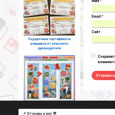
Имя
*
Email
*
Сайт
Подарочные сертификаты
учащимся от классного
руководителя
Сохранит
коммента
Двухстороннее оформление,
📌 Отзывы о нас 💬
гирлянда на нитке, украшение