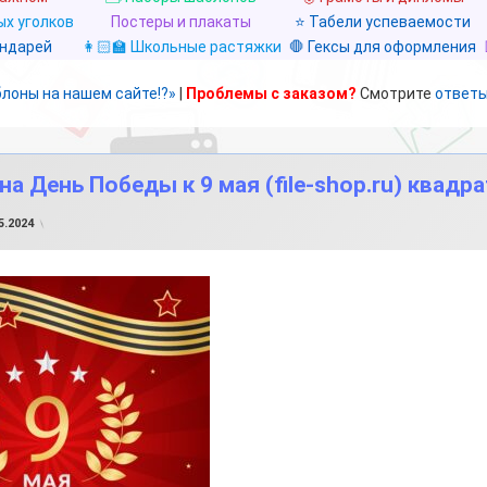
х уголков
Постеры и плакаты
⭐ Табели успеваемости
ендарей
👩🏻‍🏫 Школьные растяжки
🛑 Гексы для оформления
блоны на нашем сайте!?»
|
Проблемы с заказом?
Смотрите
ответы
а День Победы к 9 мая (file-shop.ru) квадра
от
FILE-SHOP.RU
5.2024