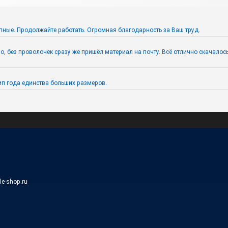
пные. Продолжайте работать. Огромная благодарность за Ваш труд.
 без проволочек сразу же пришёл материал на почту. Всё отлично скачалось. 
п года единства больших размеров.
ile-shop.ru