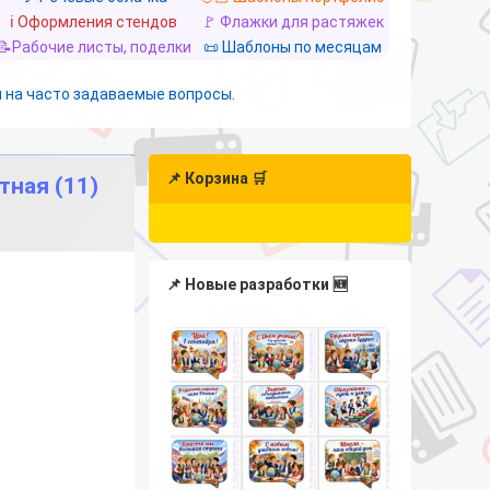
ℹ️ Оформления стендов
🚩 Флажки для растяжек
📝Рабочие листы, поделки
📜 Шаблоны по месяцам
 на часто задаваемые вопросы.
📌 Корзина 🛒
тная (11)
📌 Новые разработки 🆕