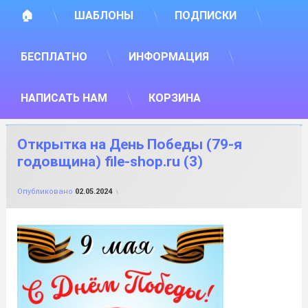
🏠
ШАБЛОНЫ
ПОДПИСКИ
БЕСПЛАТНО
ИНФОРМАЦИЯ
НАПИСАТЬ НАМ
КОРЗИНА
Открытка на День Победы (79-я
годовщина) file-shop.ru (3)
от
FILE-SHOP.RU
Опубликовано
02.05.2024