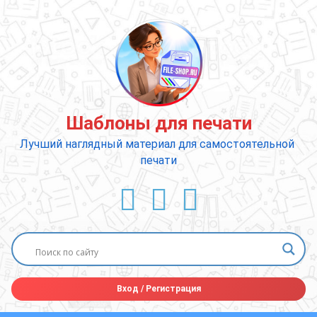
Перейти
к
содержимому
Шаблоны для печати
Лучший наглядный материал для самостоятельной 
печати
ВКонтакте
YouTube
E-mail
Вход
/
Регистрация