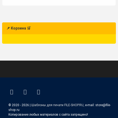
📌 Корзина 🛒
ВКонтакте
YouTube
E-mail
© 2020 - 2026 |
Шаблоны для печати FILE-SHOP.RU
, e-mail: store@file-
shop.ru
Копирование любых материалов с сайта запрещено!