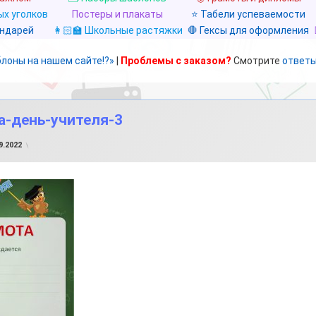
х уголков
Постеры и плакаты
⭐ Табели успеваемости
ендарей
👩🏻‍🏫 Школьные растяжки
🛑 Гексы для оформления
блоны на нашем сайте!?»
|
Проблемы с заказом?
Смотрите
ответы
а-день-учителя-3
от
FILE-SHOP.RU
9.2022