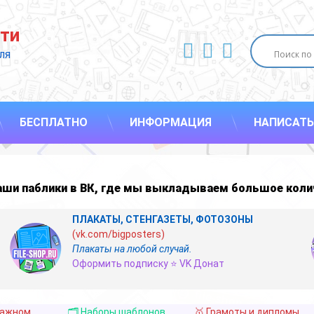
ти
ВКонтакте
YouTube
E-mail
ля 
БЕСПЛАТНО
ИНФОРМАЦИЯ
НАПИСАТЬ
наши
паблики в ВК
,
где мы выкладываем большое коли
ПЛАКАТЫ, СТЕНГАЗЕТЫ, ФОТОЗОНЫ
(vk.com/bigposters)
Плакаты на любой случай.
Оформить подписку ⭐ VK Донат
важном
🗂️ Наборы шаблонов
🥇 Грамоты и дипломы