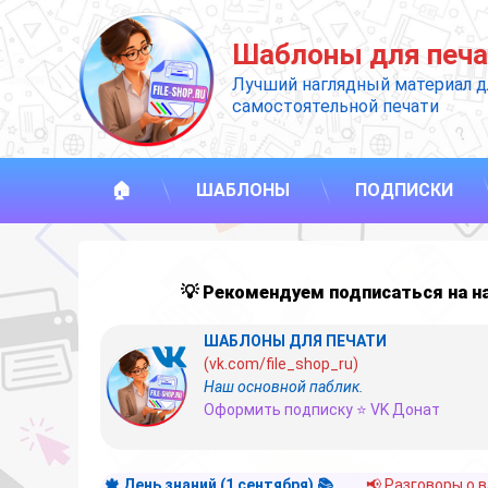
Перейти
к
Шаблоны для печа
содержимому
Лучший наглядный материал д
самостоятельной печати
🏠
ШАБЛОНЫ
ПОДПИСКИ
💡 Рекомендуем подписаться на 
ШАБЛОНЫ ДЛЯ ПЕЧАТИ
(vk.com/file_shop_ru)
Наш основной паблик.
Оформить подписку ⭐ VK Донат
🍁 День знаний (1 сентября) 📚
📢 Разговоры о 