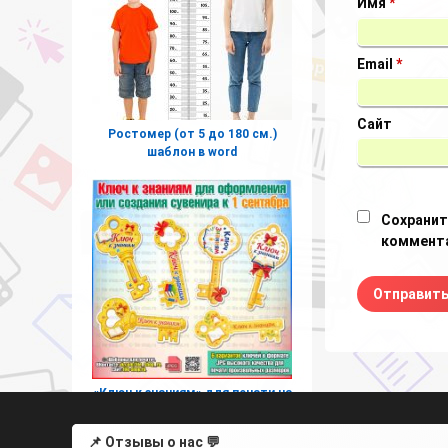
Имя
*
Email
*
Сайт
Ростомер (от 5 до 180 см.)
шаблон в word
Сохранит
коммента
«Ключ к знаниям» для печати на
День знаний
📌 Отзывы о нас 💬