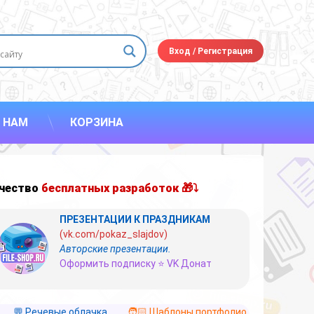
Вход
/
Регистрация
 НАМ
КОРЗИНА
чество
бесплатных разработок 🎁⤵
ПРЕЗЕНТАЦИИ К ПРАЗДНИКАМ
(vk.com/pokaz_slajdov)
Авторские презентации.
Оформить подписку ⭐ VK Донат
💬 Речевые облачка
🧑🏻 Шаблоны портфолио