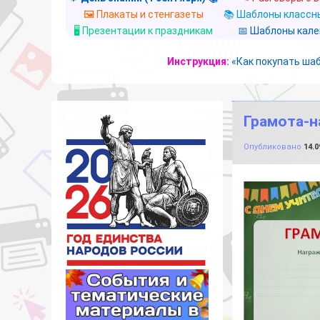
🖼️ Плакаты и стенгазеты
📚 Шаблоны классны
🖥️ Презентации к праздникам
📅 Шаблоны кал
Инструкция:
«Как покупать ша
Грамота-н
Опубликовано
14.0