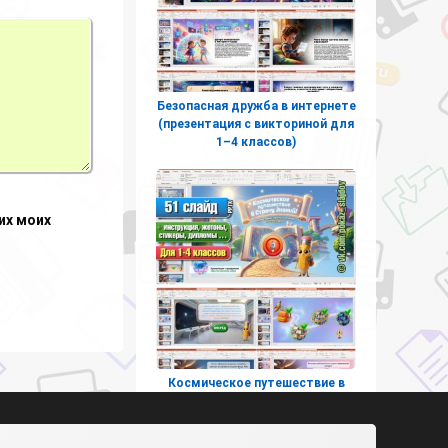
Безопасная дружба в интернете
(презентация с викториной для
1–4 классов)
их моих
Космическое путешествие в
страну знаний (интерактивная
игра к 1 сентября для
начальных классов)