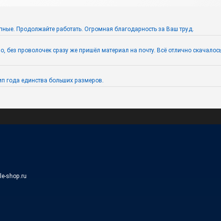
пные. Продолжайте работать. Огромная благодарность за Ваш труд.
 без проволочек сразу же пришёл материал на почту. Всё отлично скачалось. 
п года единства больших размеров.
ile-shop.ru