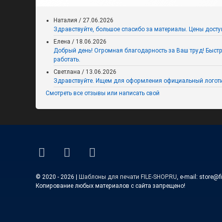
Наталия
/
27.06.2026
Здравствуйте, большое спасибо за материалы. Цены досту
Елена
/
18.06.2026
Добрый день! Огромная благодарность за Ваш труд! Быстро,
работать.
Светлана
/
13.06.2026
Здравствуйте. Ищем для оформления официальный логоти
Смотреть все отзывы или написать свой
Информационные листы про
День знаний к 1 сентября
ВКонтакте
YouTube
E-mail
© 2020 - 2026 |
Шаблоны для печати FILE-SHOP.RU
, e-mail: store@f
Копирование любых материалов с сайта запрещено!