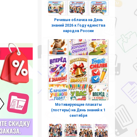
Речевые облачка на День
знаний 2026 к Году единства
народов России
Мотивирующие плакаты
(постеры) на День знаний к 1
сентября