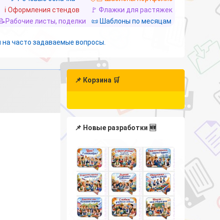
ℹ️ Оформления стендов
🚩 Флажки для растяжек
📝Рабочие листы, поделки
📜 Шаблоны по месяцам
 на часто задаваемые вопросы.
📌 Корзина 🛒
📌 Новые разработки 🆕