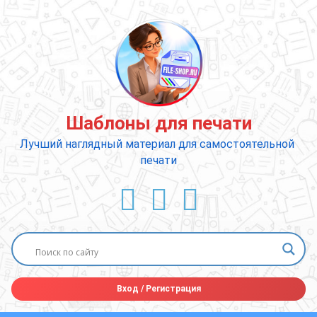
Перейти
к
содержимому
Шаблоны для печати
Лучший наглядный материал для самостоятельной 
печати
ВКонтакте
YouTube
E-mail
Вход
/
Регистрация