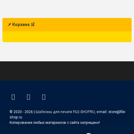
📌 Корзина 🛒
ВКонтакте
YouTube
E-mail
© 2020 - 2026 |
Шаблоны для печати FILE-SHOP.RU
, e-mail: store@file-
shop.ru
Копирование любых материалов с сайта запрещено!