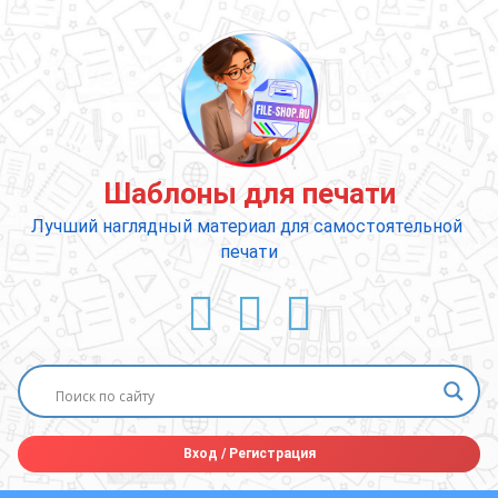
Перейти
к
содержимому
Шаблоны для печати
Лучший наглядный материал для самостоятельной 
печати
ВКонтакте
YouTube
E-mail
Вход
/
Регистрация