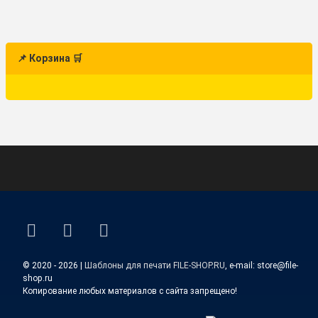
📌 Корзина 🛒
ВКонтакте
YouTube
E-mail
© 2020 - 2026 |
Шаблоны для печати FILE-SHOP.RU
, e-mail: store@file-
shop.ru
Копирование любых материалов с сайта запрещено!