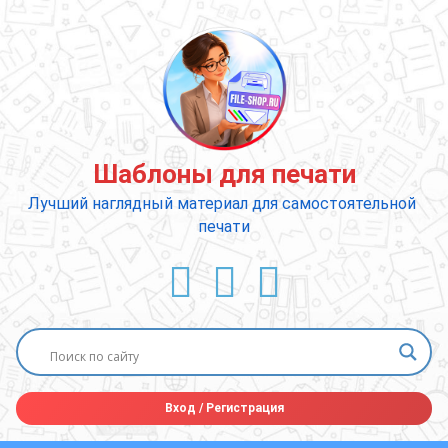
Перейти
к
содержимому
Шаблоны для печати
Лучший наглядный материал для самостоятельной 
печати
ВКонтакте
YouTube
E-mail
Вход
/
Регистрация