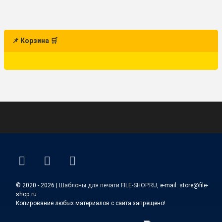
📌 Корзина 🛒
ВКонтакте
YouTube
E-mail
© 2020 - 2026 |
Шаблоны для печати FILE-SHOP.RU
, e-mail: store@file-
shop.ru
Копирование любых материалов с сайта запрещено!