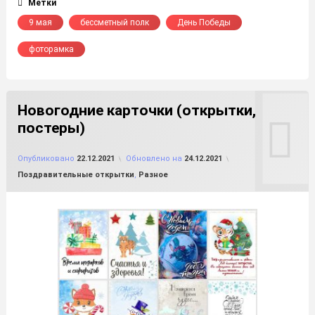
Метки
9 мая
бессметный полк
День Победы
фоторамка
Новогодние карточки (открытки,
постеры)
от
FILE-SHOP.RU
Опубликовано
22.12.2021
Обновлено на
24.12.2021
Рубрики:
Поздравительные открытки
,
Разное