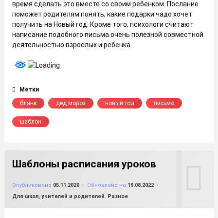
время сделать это вместе со своим ребенком. Послание
поможет родителям понять, какие подарки чадо хочет
получить на Новый год. Кроме того, психологи считают
написание подобного письма очень полезной совместной
деятельностью взрослых и ребенка.
Метки
бланк
дед мороз
новый год
письмо
шаблон
Шаблоны расписания уроков
от
FILE-SHOP.RU
Опубликовано
05.11.2020
Обновлено на
19.08.2022
Рубрики:
Для школ, учителей и родителей
,
Разное