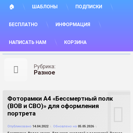
🏠
ШАБЛОНЫ
ПОДПИСКИ
БЕСПЛАТНО
ИНФОРМАЦИЯ
НАПИСАТЬ НАМ
КОРЗИНА
Рубрика:
Разное
Фоторамки А4 «Бессмертный полк
(ВОВ и СВО)» для оформления
портрета
от
FILE-SHOP.RU
Опубликовано
14.04.2022
Обновлено на
05.05.2026
Рубрики: