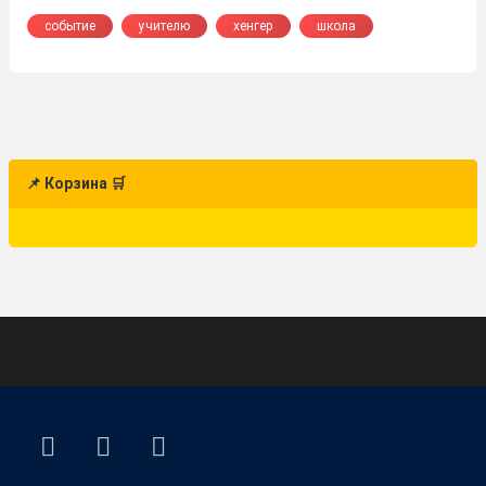
событие
учителю
хенгер
школа
📌 Корзина 🛒
ВКонтакте
YouTube
E-mail