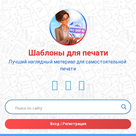
Перейти
к
содержимому
Шаблоны для печати
Лучший наглядный материал для самостоятельной 
печати
ВКонтакте
YouTube
E-mail
Вход
/
Регистрация