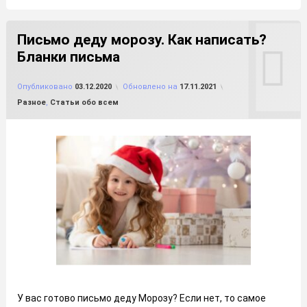
Письмо деду морозу. Как написать?
Бланки письма
от
FILE-SHOP.RU
Опубликовано
03.12.2020
Обновлено на
17.11.2021
Рубрики:
Разное
,
Статьи обо всем
У вас готово письмо деду Морозу? Если нет, то самое