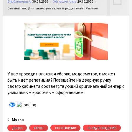
Опубликовано
30.09.2020
Обновлено на
29.10.2020
Рубрики:
Бесплатно
,
Для школ, учителей и родителей
,
Разное
У вас проходит влажная уборка, медосмотра, а может
быть идет репетиция? Повешайте на дверную ручку
своего кабинета соответствующий оригинальный хенгер с
уникальным красочным оформлением.
Метки
дверь
класс
оповещение
предупреждение