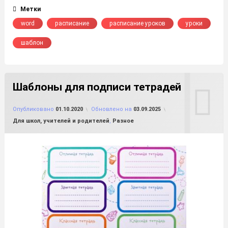
Метки
word
расписание
расписание уроков
уроки
шаблон
Шаблоны для подписи тетрадей
от
FILE-SHOP.RU
Опубликовано
01.10.2020
Обновлено на
03.09.2025
Рубрики:
Для школ, учителей и родителей
,
Разное