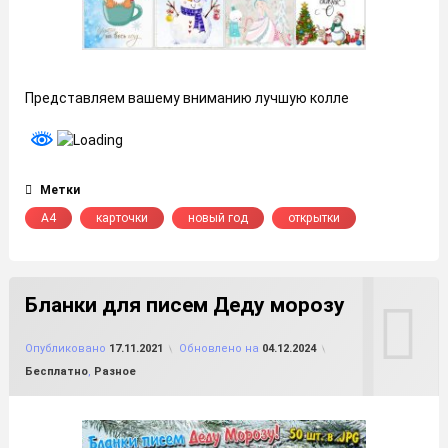
Представляем вашему вниманию лучшую колле
Метки
А4
карточки
новый год
открытки
Бланки для писем Деду морозу
от
FILE-SHOP.RU
Опубликовано
17.11.2021
Обновлено на
04.12.2024
Рубрики:
Бесплатно
,
Разное