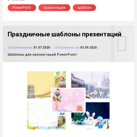
PowerPoint
презентация
шаблон
Праздничные шаблоны презентаций
от
FILE-SHOP.RU
Опубликовано
01.07.2020
Обновлено на
03.09.2020
Рубрики:
Шаблоны для презентаций PowerPoint