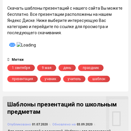
Скачать шаблоны презентаций с нашего сайта Вы можете
бесплатно. Все презентации расположены на нашем
Яндекс Диске. Ниже выберите интересующую Вас
категорию и перейдите по ссылке для просмотра и
последующего скачивания.
Метки
1 сентября
9 мая
день
праздник
презентация
ученик
учитель
шаблон
Шаблоны презентаций по школьным
предметам
от
FILE-SHOP.RU
Опубликовано
01.07.2020
Обновлено на
03.09.2020
Рубрики: