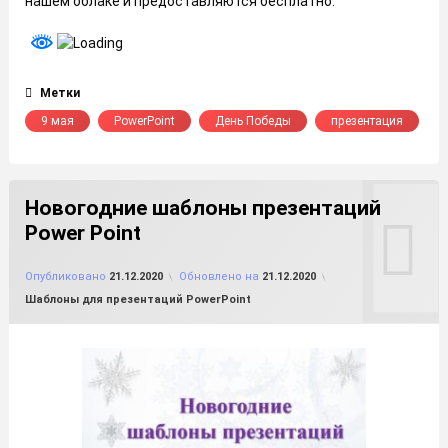
нашем облаке и предоставляются бесплатно.
Метки
9 мая
PowerPoint
День Победы
презентация
Новогодние шаблоны презентаций
Power Point
от
FILE-SHOP.RU
Опубликовано
21.12.2020
Обновлено на
21.12.2020
Рубрики:
Шаблоны для презентаций PowerPoint