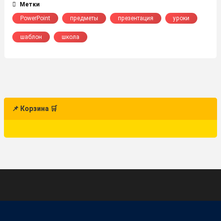
Метки
PowerPoint
предметы
презентация
уроки
шаблон
школа
📌 Корзина 🛒