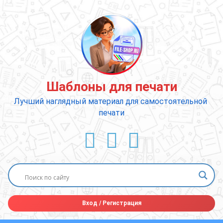
Перейти
к
содержимому
Шаблоны для печати
Лучший наглядный материал для самостоятельной 
печати
ВКонтакте
YouTube
E-mail
Вход
/
Регистрация