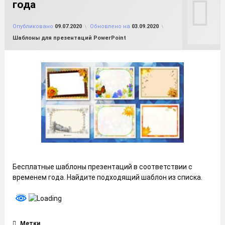
года
от
FILE-SHOP.RU
Опубликовано
09.07.2020
Обновлено на
03.09.2020
Рубрики:
Шаблоны для презентаций PowerPoint
Бесплатные шаблоны презентаций в соответствии с
временем года. Найдите подходящий шаблон из списка.
Метки