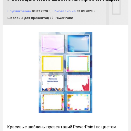
от
FILE-SHOP.RU
Опубликовано
09.07.2020
Обновлено на
03.09.2020
Рубрики:
Шаблоны для презентаций PowerPoint
Красивые шаблоны презентаций PowerPoint по цветам.