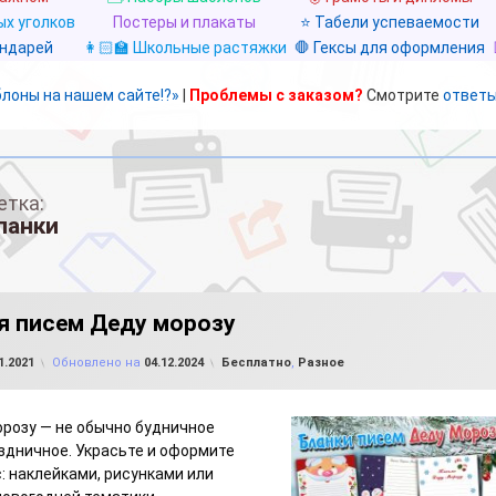
х уголков
Постеры и плакаты
⭐ Табели успеваемости
ендарей
👩🏻‍🏫 Школьные растяжки
🛑 Гексы для оформления
блоны на нашем сайте!?»
|
Проблемы с заказом?
Смотрите
ответы
етка:
ланки
я писем Деду морозу
от
FILE-SHOP.RU
Рубрики:
1.2021
Обновлено на
04.12.2024
Бесплатно
,
Разное
розу — не обычно будничное
аздничное. Украсьте и оформите
с: наклейками, рисунками или