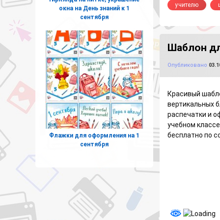
учителю
окна на День знаний к 1
сентября
Шаблон дл
Опубликовано
03.1
Красивый шабло
вертикальных б
распечатки и о
учебном класс
бесплатно по с
Флажки для оформления на 1
сентября