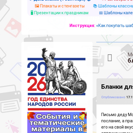
🖼️ Плакаты и стенгазеты
📚 Шаблоны классны
🖥️ Презентации к праздникам
📅 Шаблоны кал
Инструкция:
«Как покупать ша
М
б
Бланки дл
Опубликовано
17.1
Письмо деду Мо
послание, а пр
его на свой вку