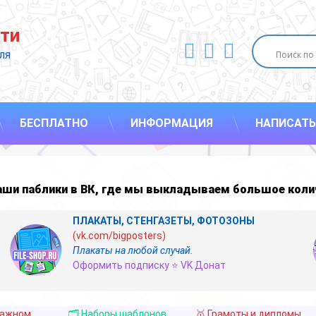
ти
ВКонтакте
YouTube
E-mail
ля 
БЕСПЛАТНО
ИНФОРМАЦИЯ
НАПИСАТЬ
наши
паблики в ВК
,
где мы выкладываем большое коли
ПЛАКАТЫ, СТЕНГАЗЕТЫ, ФОТОЗОНЫ
(vk.com/bigposters)
Плакаты на любой случай.
Оформить подписку ⭐ VK Донат
важном
🗂️ Наборы шаблонов
🥇 Грамоты и дипломы