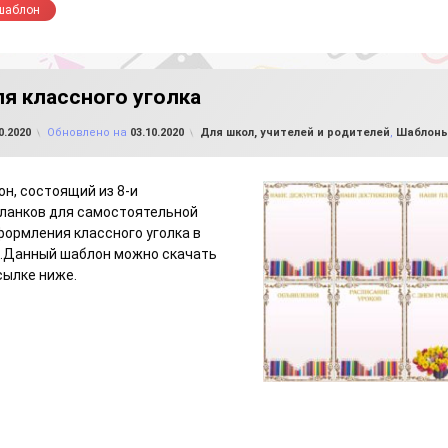
шаблон
я классного уголка
от
FILE-SHOP.RU
Рубрики:
0.2020
Обновлено на
03.10.2020
Для школ, учителей и родителей
,
Шаблоны
н, состоящий из 8-и
ланков для самостоятельной
формления классного уголка в
е.Данный шаблон можно скачать
сылке ниже.