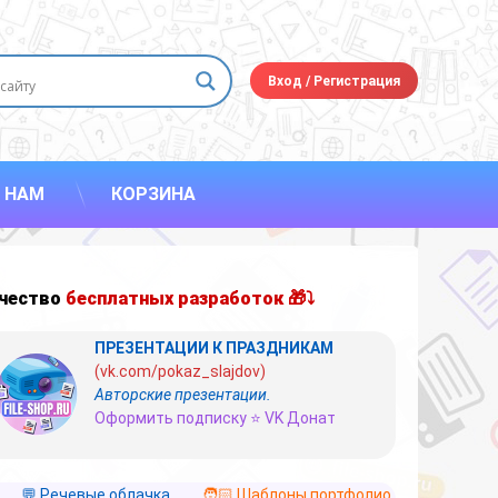
Вход
/
Регистрация
 НАМ
КОРЗИНА
чество
бесплатных разработок 🎁⤵
ПРЕЗЕНТАЦИИ К ПРАЗДНИКАМ
(vk.com/pokaz_slajdov)
Авторские презентации.
Оформить подписку ⭐ VK Донат
💬 Речевые облачка
🧑🏻 Шаблоны портфолио