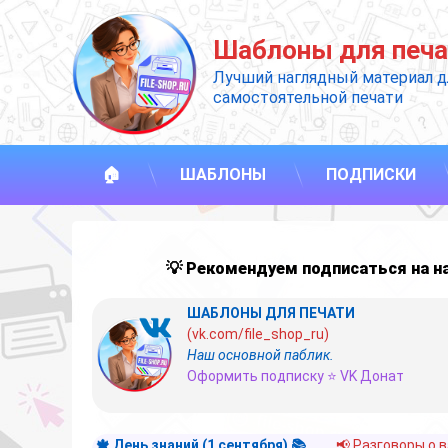
Перейти
к
Шаблоны для печа
содержимому
Лучший наглядный материал д
самостоятельной печати
🏠
ШАБЛОНЫ
ПОДПИСКИ
💡 Рекомендуем подписаться на 
ШАБЛОНЫ ДЛЯ ПЕЧАТИ
(vk.com/file_shop_ru)
Наш основной паблик.
Оформить подписку ⭐ VK Донат
🍁 День знаний (1 сентября) 📚
📢 Разговоры о 