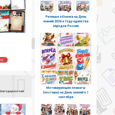
Речевые облачка на День
знаний 2026 к Году единства
народов России
озу
Мотивирующие плакаты
 благодарностей
(постеры) на День знаний к 1
сентября