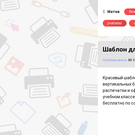
Метки
бл
учителю
Шаблон дл
Опубликовано
03.1
Красивый шабло
вертикальных б
распечатки и о
учебном класс
бесплатно по с