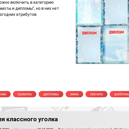
ожно включить в категорию
моты и дипломы”, но в них нет
огодних атрибутов.
анки
грамоты
дипломы
зима
скачать
шаблон
я классного уголка
от
FILE-SHOP.RU