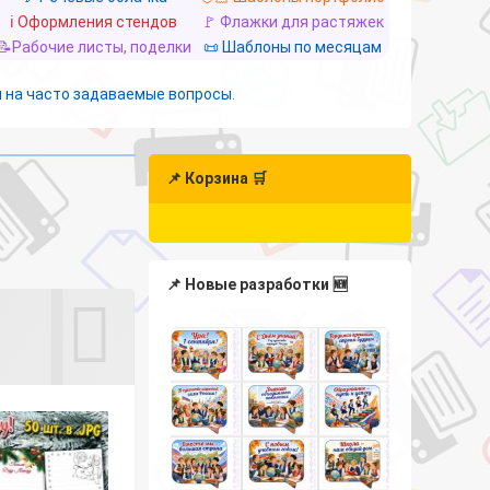
ℹ️ Оформления стендов
🚩 Флажки для растяжек
📝Рабочие листы, поделки
📜 Шаблоны по месяцам
 на часто задаваемые вопросы.
📌 Корзина 🛒
📌 Новые разработки 🆕