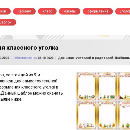
анки
Кабинет
класс
макеты
оформление
уголо
шаблон
я классного уголка
от
FILE-SHOP.RU
Рубрики:
0.2020
Обновлено на
03.10.2020
Для школ, учителей и родителей
,
Шаблоны
н, состоящий из 9-и
ланков для самостоятельной
формления классного уголка в
е.Данный шаблон можно скачать
сылке ниже.