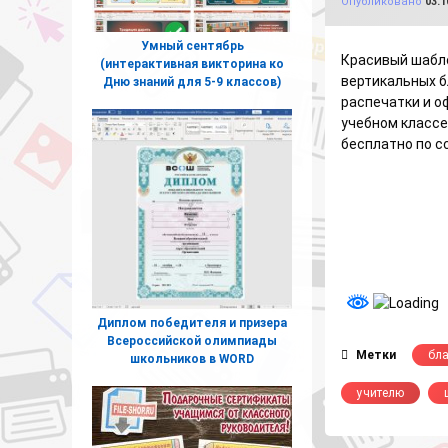
Опубликовано
03.1
Умный сентябрь
Красивый шабло
(интерактивная викторина ко
вертикальных б
Дню знаний для 5-9 классов)
распечатки и о
учебном класс
бесплатно по с
Диплом победителя и призера
Всероссийской олимпиады
Метки
бл
школьников в WORD
учителю