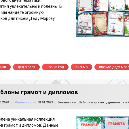
овогодней тематики.
ятия увлекательны и полезны. В
 Вы найдете огромную
ков для писем Деду Морозу!
анки
дед мороз
новый год
письмо
письмо деду мор
блоны грамот и дипломов
от
FILE-SHOP.RU
Рубрики:
0.2020
Обновлено на
08.01.2021
Бесплатно
,
Шаблоны грамот, дипломов и
лена уникальная коллекция
в грамот и дипломов. Данные