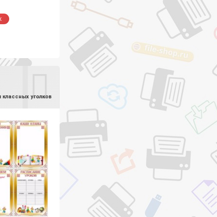
к
 классных уголков