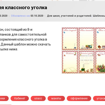
я классного уголка
от
FILE-SHOP.RU
Рубрики:
0.2020
Обновлено на
03.10.2020
Для школ, учителей и родителей
,
Шаблоны
н, состоящий из 8-и
ланков для самостоятельной
формления классного уголка в
е.Данный шаблон можно скачать
сылке ниже.
анки
Кабинет
класс
макеты
оформление
уголо