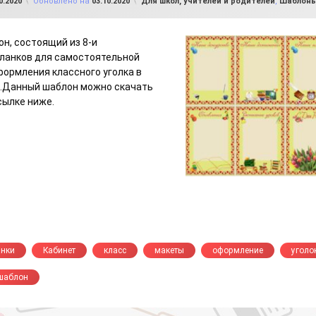
Рубрики:
0.2020
Обновлено на
03.10.2020
Для школ, учителей и родителей
,
Шаблоны
н, состоящий из 8-и
ланков для самостоятельной
формления классного уголка в
е.Данный шаблон можно скачать
сылке ниже.
анки
Кабинет
класс
макеты
оформление
уголо
шаблон