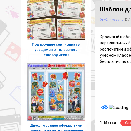
Шаблон дл
Опубликовано
03.1
Красивый шабло
вертикальных б
Подарочные сертификаты
распечатки и о
учащимся от классного
руководителя
учебном класс
бесплатно по с
Метки
бл
Двухстороннее оформление,
гирлянда на нитке, украшение