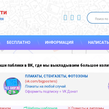
ти
ВКонтакте
YouTube
E-mail
ля 
БЕСПЛАТНО
ИНФОРМАЦИЯ
НАПИСАТЬ
наши
паблики в ВК
,
где мы выкладываем большое коли
ПЛАКАТЫ, СТЕНГАЗЕТЫ, ФОТОЗОНЫ
(vk.com/bigposters)
Плакаты на любой случай.
Оформить подписку ⭐ VK Донат
важном
🗂️ Наборы шаблонов
🥇 Грамоты и дипломы