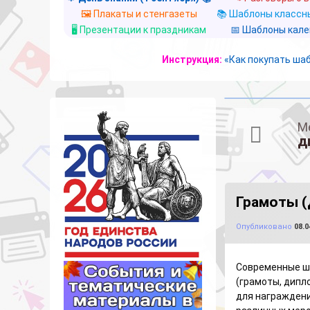
🖼️ Плакаты и стенгазеты
📚 Шаблоны классны
🖥️ Презентации к праздникам
📅 Шаблоны кал
Инструкция:
«Как покупать ша
М
д
Грамоты (
Опубликовано
08.0
Современные ш
(грамоты, дипл
для награждени