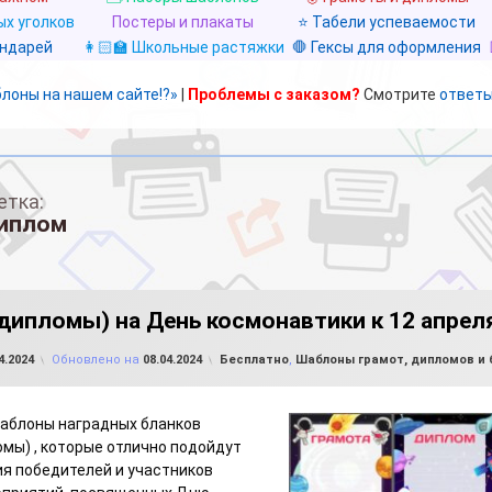
х уголков
Постеры и плакаты
⭐ Табели успеваемости
ендарей
👩🏻‍🏫 Школьные растяжки
🛑 Гексы для оформления
блоны на нашем сайте!?»
|
Проблемы с заказом?
Смотрите
ответы
етка:
иплом
дипломы) на День космонавтики к 12 апрел
от
FILE-SHOP.RU
Рубрики:
4.2024
Обновлено на
08.04.2024
Бесплатно
,
Шаблоны грамот, дипломов и
аблоны наградных бланков
омы) , которые отлично подойдут
я победителей и участников