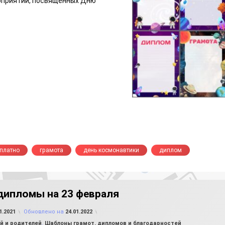
оприятий, посвященных Дню
платно
грамота
день космонавтики
диплом
дипломы на 23 февраля
от
FILE-SHOP.RU
1.2021
Обновлено на
24.01.2022
ей и родителей
,
Шаблоны грамот, дипломов и благодарностей