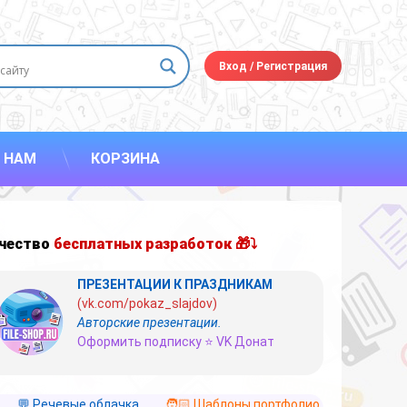
Вход
/
Регистрация
 НАМ
КОРЗИНА
чество
бесплатных разработок 🎁⤵
ПРЕЗЕНТАЦИИ К ПРАЗДНИКАМ
(vk.com/pokaz_slajdov)
Авторские презентации.
Оформить подписку ⭐ VK Донат
💬 Речевые облачка
🧑🏻 Шаблоны портфолио