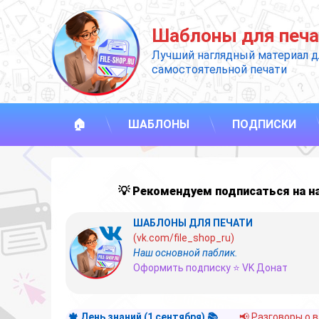
Перейти
к
Шаблоны для печа
содержимому
Лучший наглядный материал д
самостоятельной печати
🏠
ШАБЛОНЫ
ПОДПИСКИ
💡 Рекомендуем подписаться на 
ШАБЛОНЫ ДЛЯ ПЕЧАТИ
(vk.com/file_shop_ru)
Наш основной паблик.
Оформить подписку ⭐ VK Донат
🍁 День знаний (1 сентября) 📚
📢 Разговоры о 