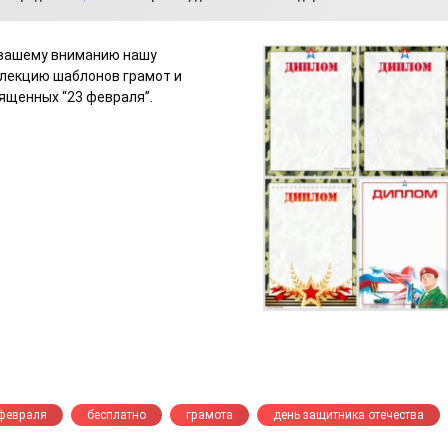
вашему вниманию нашу
лекцию шаблонов грамот и
ященных “23 февраля”.
 февраля
бесплатно
грамота
день защитника отечества