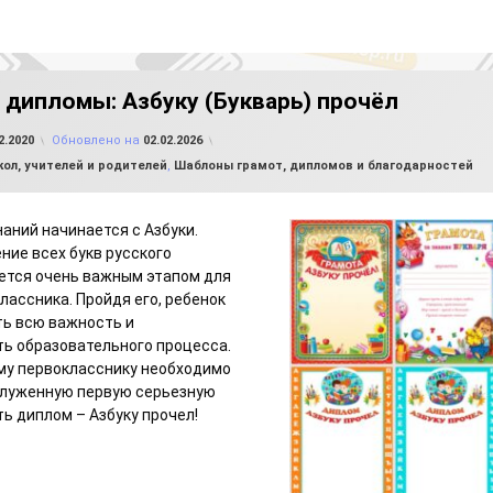
 дипломы: Азбуку (Букварь) прочёл
от
FILE-SHOP.RU
2.2020
Обновлено на
02.02.2026
ол, учителей и родителей
,
Шаблоны грамот, дипломов и благодарностей
наний начинается с Азбуки.
ние всех букв русского
ется очень важным этапом для
лассника. Пройдя его, ребенок
ь всю важность и
ь образовательного процесса.
му первокласснику необходимо
служенную первую серьезную
ть диплом – Азбуку прочел!