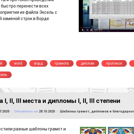
 быстро перенести всех
оприятия из файла Эксель с
 заменой строк в Ворде.
el
word
ворд
грамота
диплом
протокол
сель
I, II, III места и дипломы I, II, III степени
от
FILE-SHOP.RU
Рубрики:
7.2020
Обновлено на
28.10.2025
Шаблоны грамот, дипломов и благодарно
стили разные шаблоны грамот и