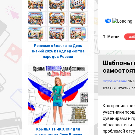
Метки
азб
Речевые облачка на День
знаний 2026 к Году единства
народов России
Шаблоны г
самостоят
Опубликовано
16.0
Рубрики:
Статьи
,
Статьи о
Как правило по
участники поо
сувенирами и п
образовательны
Крылья ТРИКОЛОР для
проблемой отсу
фотозоны на День России