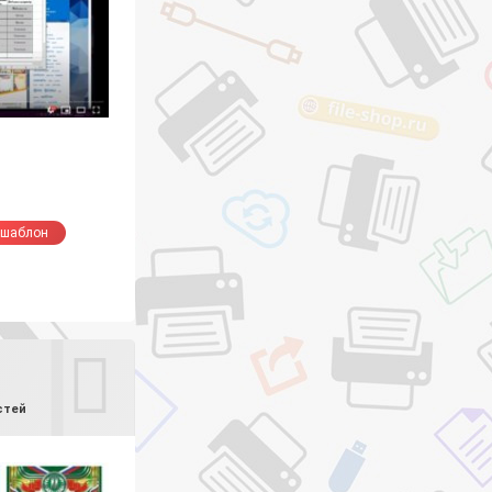
шаблон
стей