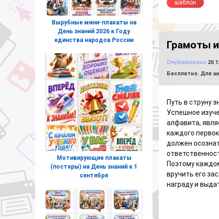
шаблон
Вырубные мини-плакаты на
День знаний 2026 к Году
единства народов России
Грамоты и
Опубликовано
20.1
Рубрики:
Бесплатно
,
Для шк
Путь в струну з
Успешное изуче
алфавита, явля
каждого первок
должен осознат
ответственност
Мотивирующие плакаты
Поэтому каждо
(постеры) на День знаний к 1
вручить его за
сентября
награду и выда