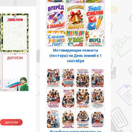
Мотивирующие плакаты
(постеры) на День знаний к 1
сентября
диплом
Вырубные мини-плакаты на