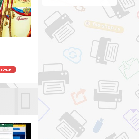
аблон