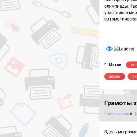
олимпиады. Как
участников мер
автоматической
Метки
exc
школа
эк
Грамоты за 
Опубликовано
01.0
Здесь мы разме