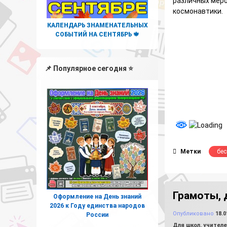
различных мер
космонавтики.
КАЛЕНДАРЬ ЗНАМЕНАТЕЛЬНЫХ
СОБЫТИЙ НА СЕНТЯБРЬ 🍁
📌 Популярное сегодня ⭐
Метки
бес
Грамоты, 
Оформление на День знаний
2026 к Году единства народов
Опубликовано
18.0
России
Рубрики:
Для школ, учител