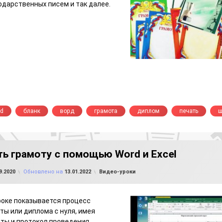
одарственных писем и так далее.
rd
бланк
ворд
грамота
диплом
печать
ш
ть грамоту с помощью Word и Excel
от
FILE-SHOP.RU
Рубрики:
9.2020
Обновлено на
13.01.2022
Видео-уроки
роке показывается процесс
ты или диплома с нуля, имея
ты и протокол проведения