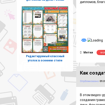
дипломов, благ
Метки
wo
Редактируемый классный
уголок в осеннем стиле
Как созда
Опубликовано
09.0
В этом видео-у
создания грамо
лишь фон грамо