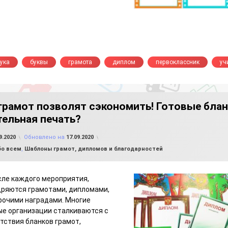
ука
буквы
грамота
диплом
первоклассник
уч
рамот позволят сэкономить! Готовые блан
ельная печать?
от
FILE-SHOP.RU
9.2020
Обновлено на
17.09.2020
бо всем
,
Шаблоны грамот, дипломов и благодарностей
сле каждого мероприятия,
щряются грамотами, дипломами,
рочими наградами. Многие
е организации сталкиваются с
тствия бланков грамот,