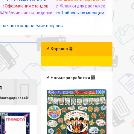
ℹ️ Оформления стендов
🚩 Флажки для растяжек
📝Рабочие листы, поделки
📜 Шаблоны по месяцам
 на часто задаваемые вопросы.
📌 Корзина 🛒
📌 Новые разработки 🆕
я
 благодарностей