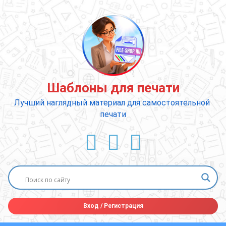
Перейти
к
содержимому
Шаблоны для печати
Лучший наглядный материал для самостоятельной 
печати
ВКонтакте
YouTube
E-mail
Вход
/
Регистрация