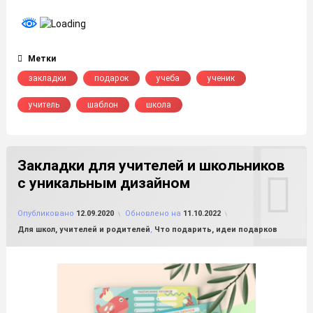
Метки
закладки
подарок
учеба
ученик
учитель
шаблон
школа
Закладки для учителей и школьников
с уникальным дизайном
от
FILE-SHOP.RU
Опубликовано
12.09.2020
Обновлено на
11.10.2022
Рубрики:
Для школ, учителей и родителей
,
Что подарить, идеи подарков