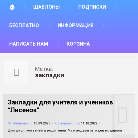
🏠
ШАБЛОНЫ
ПОДПИСКИ
БЕСПЛАТНО
ИНФОРМАЦИЯ
НАПИСАТЬ НАМ
КОРЗИНА
Метка:
закладки
Закладки для учителя и учеников
“Лисенок”
от
FILE-SHOP.RU
Опубликовано
13.09.2020
Обновлено на
11.10.2022
Рубрики:
Для школ, учителей и родителей
,
Что подарить, идеи подарков