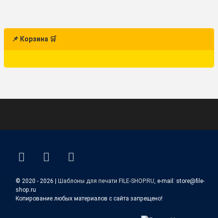
📌 Корзина 🛒
ВКонтакте
YouTube
E-mail
© 2020 - 2026 |
Шаблоны для печати FILE-SHOP.RU
, e-mail: store@file-
shop.ru
Копирование любых материалов с сайта запрещено!