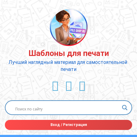
Перейти
к
содержимому
Шаблоны для печати
Лучший наглядный материал для самостоятельной 
печати
ВКонтакте
YouTube
E-mail
Вход
/
Регистрация