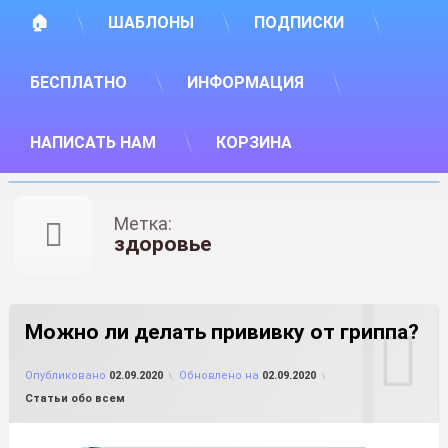
🏠
ШАБЛОНЫ
ПОДПИСКИ
БЕСПЛАТНО
ИНФОРМАЦИЯ
НАПИСАТЬ НАМ
КОРЗИНА
Метка:
здоровье
Можно ли делать прививку от гриппа?
от
FILE-SHOP.RU
Опубликовано
02.09.2020
Обновлено на
02.09.2020
Рубрики:
Статьи обо всем