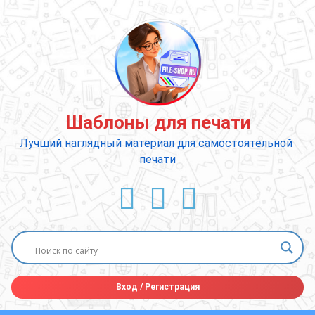
Перейти
к
содержимому
Шаблоны для печати
Лучший наглядный материал для самостоятельной 
печати
ВКонтакте
YouTube
E-mail
Вход
/
Регистрация