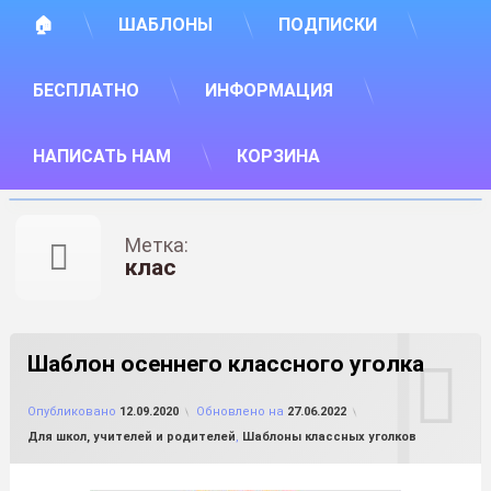
🏠
ШАБЛОНЫ
ПОДПИСКИ
БЕСПЛАТНО
ИНФОРМАЦИЯ
НАПИСАТЬ НАМ
КОРЗИНА
Метка:
клас
Шаблон осеннего классного уголка
от
FILE-SHOP.RU
Опубликовано
12.09.2020
Обновлено на
27.06.2022
Рубрики:
Для школ, учителей и родителей
,
Шаблоны классных уголков