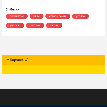
Метки
бесплатно
клас
оформление
уголок
учитель
шаблон
школа
📌 Корзина 🛒