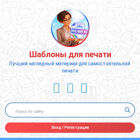
Перейти
к
содержимому
Шаблоны для печати
Лучший наглядный материал для самостоятельной 
печати
ВКонтакте
YouTube
E-mail
Вход
/
Регистрация