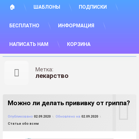
🏠
ШАБЛОНЫ
ПОДПИСКИ
БЕСПЛАТНО
ИНФОРМАЦИЯ
НАПИСАТЬ НАМ
КОРЗИНА
Метка:
лекарство
Можно ли делать прививку от гриппа?
от
FILE-SHOP.RU
Опубликовано
02.09.2020
Обновлено на
02.09.2020
Рубрики:
Статьи обо всем