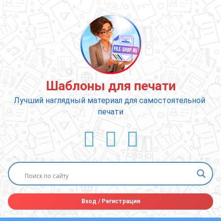
Перейти
к
содержимому
Шаблоны для печати
Лучший наглядный материал для самостоятельной 
печати
ВКонтакте
YouTube
E-mail
Вход
/
Регистрация