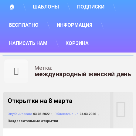
🏠
ШАБЛОНЫ
ПОДПИСКИ
БЕСПЛАТНО
ИНФОРМАЦИЯ
НАПИСАТЬ НАМ
КОРЗИНА
Метка:
международный женский день
Открытки на 8 марта
от
FILE-SHOP.RU
Опубликовано
03.03.2022
Обновлено на
04.03.2026
Рубрики:
Поздравительные открытки