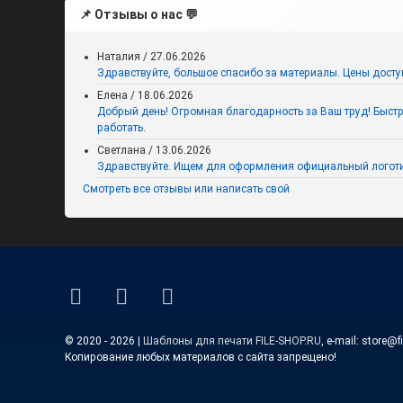
📌 Отзывы о нас 💬
Наталия
/
27.06.2026
Здравствуйте, большое спасибо за материалы. Цены досту
Елена
/
18.06.2026
Добрый день! Огромная благодарность за Ваш труд! Быстро,
работать.
Светлана
/
13.06.2026
Здравствуйте. Ищем для оформления официальный логоти
Смотреть все отзывы или написать свой
Умный сентябрь
(интерактивная викторина ко
Дню знаний для 5-9 классов)
ВКонтакте
YouTube
E-mail
© 2020 - 2026 |
Шаблоны для печати FILE-SHOP.RU
, e-mail: store@f
Копирование любых материалов с сайта запрещено!