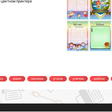
 цветном принтере.
сс
макет
началка
уголок
учитель
шаблон