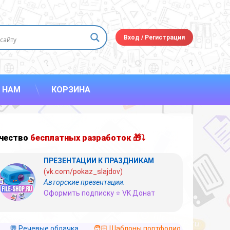
Вход
/
Регистрация
 НАМ
КОРЗИНА
чество
бесплатных разработок 🎁⤵
ПРЕЗЕНТАЦИИ К ПРАЗДНИКАМ
(vk.com/pokaz_slajdov)
Авторские презентации.
Оформить подписку ⭐ VK Донат
💬 Речевые облачка
🧑🏻 Шаблоны портфолио