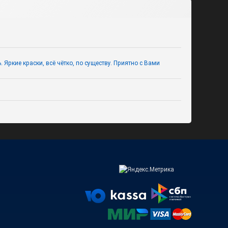
Яркие краски, всё чётко, по существу. Приятно с Вами
Мотивирующие плакаты
(постеры) на День знаний к 1
сентября
Вырубные мини-плакаты на