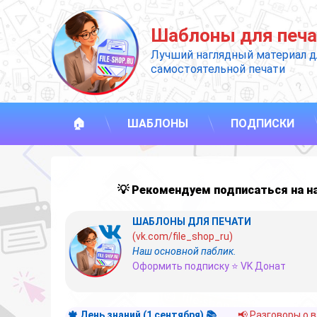
Перейти
к
Шаблоны для печа
содержимому
Лучший наглядный материал д
самостоятельной печати
🏠
ШАБЛОНЫ
ПОДПИСКИ
💡 Рекомендуем подписаться на 
ШАБЛОНЫ ДЛЯ ПЕЧАТИ
(vk.com/file_shop_ru)
Наш основной паблик.
Оформить подписку ⭐ VK Донат
🍁 День знаний (1 сентября) 📚
📢 Разговоры о 