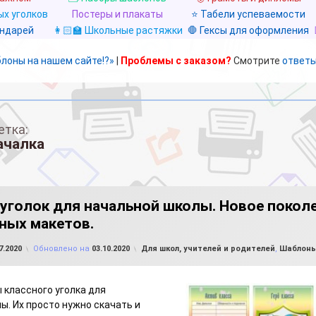
х уголков
Постеры и плакаты
⭐ Табели успеваемости
ендарей
👩🏻‍🏫 Школьные растяжки
🛑 Гексы для оформления
блоны на нашем сайте!?»
|
Проблемы с заказом?
Смотрите
ответы
етка:
ачалка
уголок для начальной школы. Новое поколе
ных макетов.
от
FILE-SHOP.RU
Рубрики:
7.2020
Обновлено на
03.10.2020
Для школ, учителей и родителей
,
Шаблоны
 классного уголка для
ы. Их просто нужно скачать и