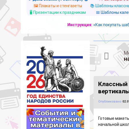
🖼️ Плакаты и стенгазеты
📚 Шаблоны классны
🖥️ Презентации к праздникам
📅 Шаблоны кал
Инструкция:
«Как покупать ша
М
н
Классный 
вертикаль
Опубликовано
02.0
Готовые макеты
начальной школ