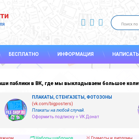
ти
ВКонтакте
YouTube
E-mail
ля 
БЕСПЛАТНО
ИНФОРМАЦИЯ
НАПИСАТЬ
наши
паблики в ВК
,
где мы выкладываем большое коли
ПЛАКАТЫ, СТЕНГАЗЕТЫ, ФОТОЗОНЫ
(vk.com/bigposters)
Плакаты на любой случай.
Оформить подписку ⭐ VK Донат
важном
🗂️ Наборы шаблонов
🥇 Грамоты и дипломы