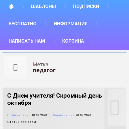
🏠
ШАБЛОНЫ
ПОДПИСКИ
БЕСПЛАТНО
ИНФОРМАЦИЯ
НАПИСАТЬ НАМ
КОРЗИНА
Метка:
педагог
С Днем учителя! Скромный день
октября
от
FILE-SHOP.RU
Опубликовано
18.09.2020
Обновлено на
20.09.2020
Рубрики:
Статьи обо всем