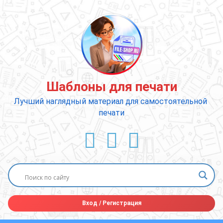
Перейти
к
содержимому
Шаблоны для печати
Лучший наглядный материал для самостоятельной 
печати
ВКонтакте
YouTube
E-mail
Вход
/
Регистрация