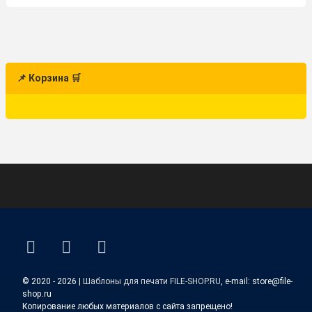
📌 Корзина 🛒
ВКонтакте
YouTube
E-mail
© 2020 - 2026 |
Шаблоны для печати FILE-SHOP.RU
, e-mail: store@file-
shop.ru
Копирование любых материалов с сайта запрещено!