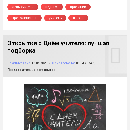
день учителя
педагог
праздник
преподаватель
учитель
школа
Открытки с Днём учителя: лучшая
подборка
от
FILE-SHOP.RU
Опубликовано
18.09.2020
Обновлено на
01.04.2024
Рубрики:
Поздравительные открытки