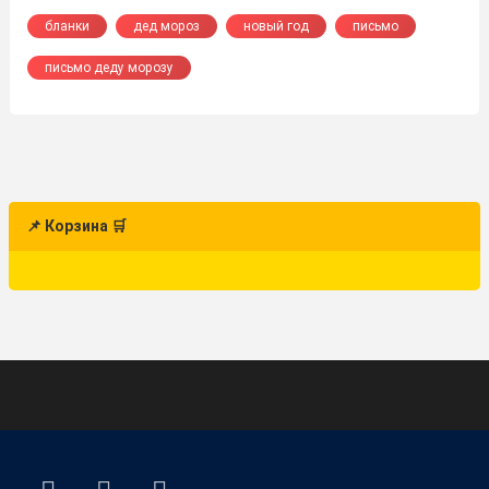
бланки
дед мороз
новый год
письмо
письмо деду морозу
📌 Корзина 🛒