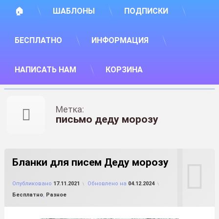
🏠
ШАБЛОНЫ
ПОДПИСКИ
БЕСПЛАТНО
ИНФОРМАЦИЯ
НАПИСАТЬ НАМ
КОРЗИНА
Метка:
письмо деду морозу
Бланки для писем Деду морозу
от
FILE-SHOP.RU
Опубликовано
17.11.2021
Обновлено на
04.12.2024
Рубрики:
Бесплатно
,
Разное