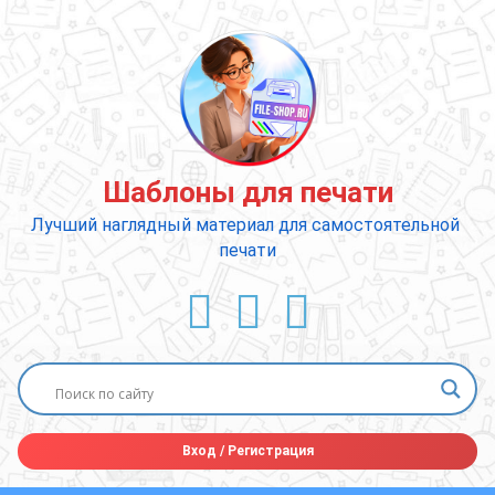
Перейти
к
содержимому
Шаблоны для печати
Лучший наглядный материал для самостоятельной 
печати
ВКонтакте
YouTube
E-mail
Вход
/
Регистрация