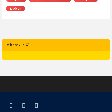
шаблон
📌 Корзина 🛒
ВКонтакте
YouTube
E-mail