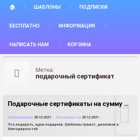
🏠
ШАБЛОНЫ
ПОДПИСКИ
БЕСПЛАТНО
ИНФОРМАЦИЯ
НАПИСАТЬ НАМ
КОРЗИНА
Метка:
подарочный сертификат
Подарочные сертификаты на сумму …
от
FILE-SHOP.RU
Опубликовано
28.12.2021
Обновлено на
28.12.2021
Рубрики:
Что подарить, идеи подарков
,
Шаблоны грамот, дипломов и
благодарностей