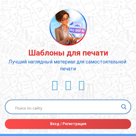
Перейти
к
содержимому
Шаблоны для печати
Лучший наглядный материал для самостоятельной 
печати
ВКонтакте
YouTube
E-mail
Вход
/
Регистрация