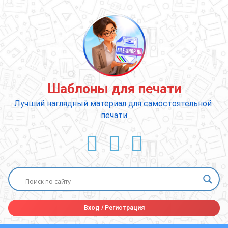
Перейти
к
содержимому
Шаблоны для печати
Лучший наглядный материал для самостоятельной 
печати
ВКонтакте
YouTube
E-mail
Вход
/
Регистрация