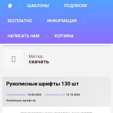
🏠
ШАБЛОНЫ
ПОДПИСКИ
БЕСПЛАТНО
ИНФОРМАЦИЯ
НАПИСАТЬ НАМ
КОРЗИНА
Метка:
скачать
Рукописные шрифты 130 шт
от
FILE-SHOP.RU
Опубликовано
10.06.2020
Обновлено на
13.10.2020
Рубрики:
Коллекции шрифтов