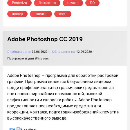
Posteriza
бесплатно
печать
ПО
постер
скачать
софт
Adobe Photoshop CC 2019
от
FILE-SHOP.RU
Опубликовано
09.06.2020
Обновлено на
12.09.2020
Рубрики:
Программы для Windows
Adobe Photoshop — программа для обработки растровой
графики. Программа является безусловным лидером
среди профессиональных графических редакторов за
счет своих широчайших возможностей, высокой
эффективности и скорости работы. Adobe Photoshop
предоставляет все необходимые средства для
коррекции, монтажа, подготовки изображений к печати и
высококачественного вывода.