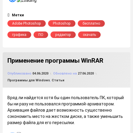
Метки
Adobe Photoshop
Photoshop
бесплатно
графика
ПО
редактор
скачать
Применение программы WinRAR
от
FILE-SHOP.RU
Опубликовано
04.06.2020
Обновлено на
27.06.2020
Рубрики:
Программы для Windows
,
Статьи
Вряд ли найдется хотя бы один пользователь ПК, который
бы ни разу не пользовался программой-архиватором.
Архивация файлов дает возможность существенно
сэкономить место на жестком диске, а также уменьшить
размер файла для его пересылки.