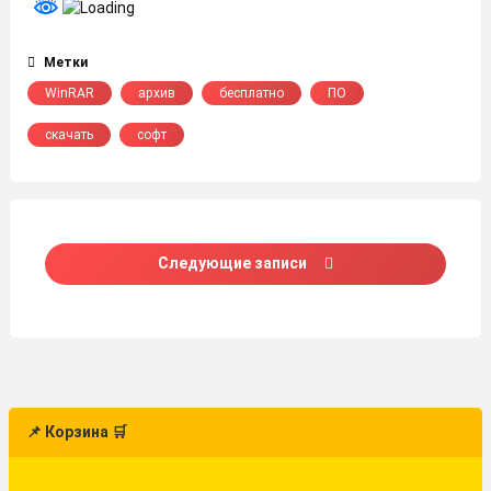
Метки
WinRAR
архив
бесплатно
ПО
скачать
софт
Навигация
Следующие записи
по
записям
📌 Корзина 🛒