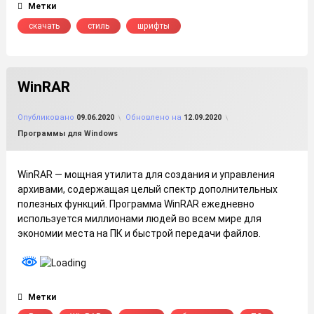
Метки
скачать
стиль
шрифты
WinRAR
от
FILE-SHOP.RU
Опубликовано
09.06.2020
Обновлено на
12.09.2020
Рубрики:
Программы для Windows
WinRAR — мощная утилита для создания и управления
архивами, содержащая целый спектр дополнительных
полезных функций. Программа WinRAR ежедневно
используется миллионами людей во всем мире для
экономии места на ПК и быстрой передачи файлов.
Метки