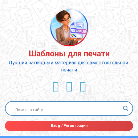
Перейти
к
содержимому
Шаблоны для печати
Лучший наглядный материал для самостоятельной 
печати
ВКонтакте
YouTube
E-mail
Вход
/
Регистрация