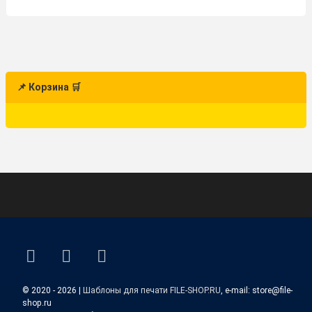
📌 Корзина 🛒
ВКонтакте
YouTube
E-mail
© 2020 - 2026 |
Шаблоны для печати FILE-SHOP.RU
, e-mail: store@file-
shop.ru