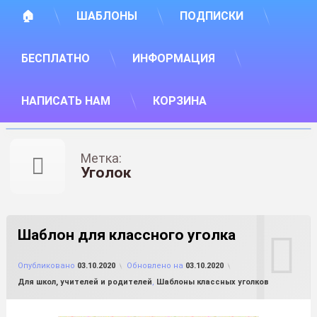
🏠
ШАБЛОНЫ
ПОДПИСКИ
БЕСПЛАТНО
ИНФОРМАЦИЯ
НАПИСАТЬ НАМ
КОРЗИНА
Метка:
Уголок
Шаблон для классного уголка
от
FILE-SHOP.RU
Опубликовано
03.10.2020
Обновлено на
03.10.2020
Рубрики:
Для школ, учителей и родителей
,
Шаблоны классных уголков