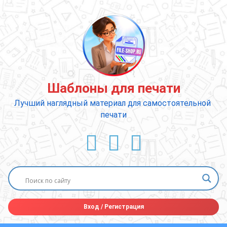
Перейти
к
содержимому
Шаблоны для печати
Лучший наглядный материал для самостоятельной 
печати
ВКонтакте
YouTube
E-mail
Вход
/
Регистрация