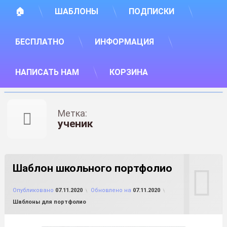
🏠
ШАБЛОНЫ
ПОДПИСКИ
БЕСПЛАТНО
ИНФОРМАЦИЯ
НАПИСАТЬ НАМ
КОРЗИНА
Метка:
ученик
Шаблон школьного портфолио
от
FILE-SHOP.RU
Опубликовано
07.11.2020
Обновлено на
07.11.2020
Рубрики:
Шаблоны для портфолио