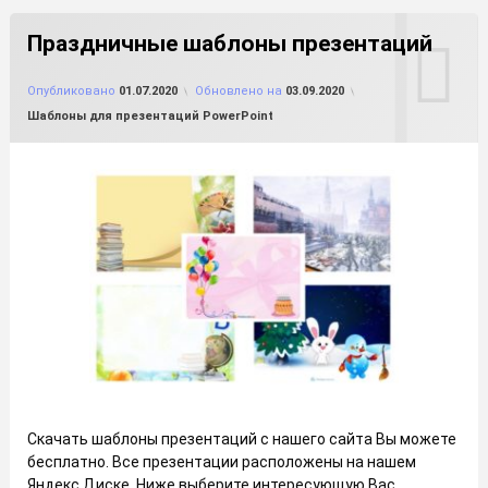
Праздничные шаблоны презентаций
от
FILE-SHOP.RU
Опубликовано
01.07.2020
Обновлено на
03.09.2020
Рубрики:
Шаблоны для презентаций PowerPoint
Скачать шаблоны презентаций с нашего сайта Вы можете
бесплатно. Все презентации расположены на нашем
Яндекс Диске. Ниже выберите интересующую Вас