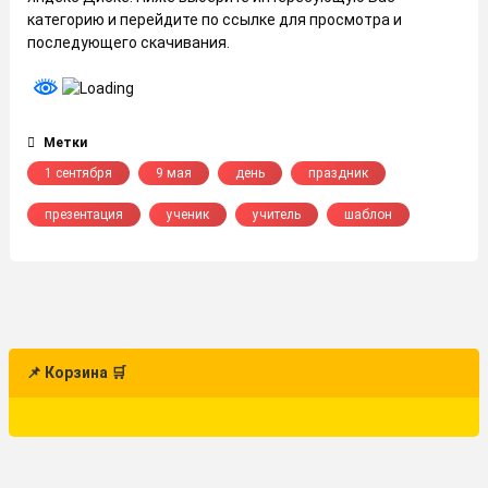
категорию и перейдите по ссылке для просмотра и
последующего скачивания.
Метки
1 сентября
9 мая
день
праздник
презентация
ученик
учитель
шаблон
📌 Корзина 🛒