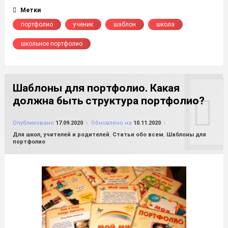
Метки
портфолио
ученик
шаблон
школа
школьное портфолио
Шаблоны для портфолио. Какая
должна быть структура портфолио?
от
FILE-SHOP.RU
Опубликовано
17.09.2020
Обновлено на
10.11.2020
Рубрики:
Для школ, учителей и родителей
,
Статьи обо всем
,
Шаблоны для
портфолио