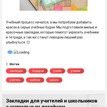
Учебный процесс начался, а мы попробуем добавить
красок в серые учебные будни. Мы подготовили милые и
красочные закладки, которые помогут украсить учебники
и тетради, а так же станут поводом лишний раз
улыбнуться. 🙂
Метки
закладки
подарок
учеба
ученик
учитель
шаблон
школа
Закладки для учителей и школьников
с уникальным дизайном