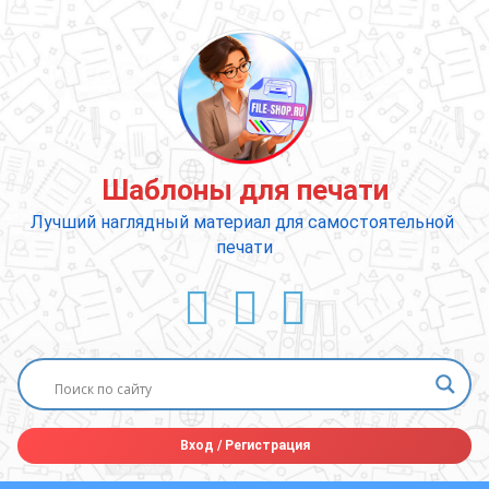
Перейти
к
содержимому
Шаблоны для печати
Лучший наглядный материал для самостоятельной 
печати
ВКонтакте
YouTube
E-mail
Вход
/
Регистрация