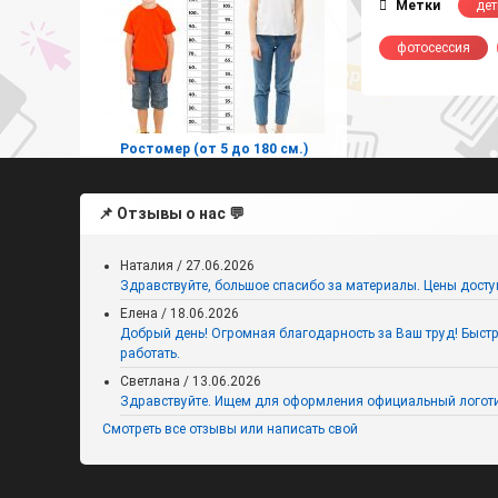
Метки
дет
фотосессия
Ростомер (от 5 до 180 см.)
шаблон в word
📌 Отзывы о нас 💬
Наталия
/
27.06.2026
Здравствуйте, большое спасибо за материалы. Цены досту
Елена
/
18.06.2026
Добрый день! Огромная благодарность за Ваш труд! Быстро,
работать.
Светлана
/
13.06.2026
Здравствуйте. Ищем для оформления официальный логоти
Смотреть все отзывы или написать свой
«Ключ к знаниям» для печати на
День знаний