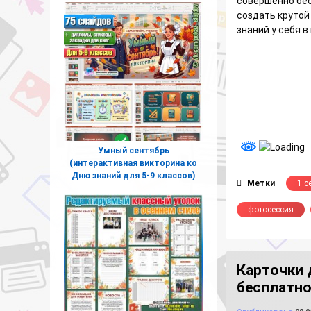
совершенно бе
создать крутой
знаний у себя в
Умный сентябрь
(интерактивная викторина ко
Дню знаний для 5-9 классов)
Метки
1 с
фотосессия
Карточки 
бесплатн