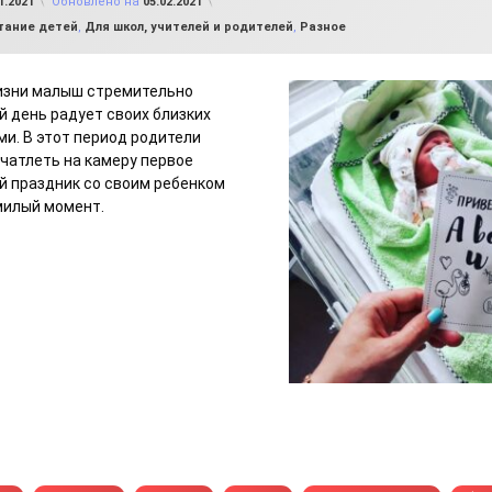
1.2021
Обновлено на
05.02.2021
тание детей
,
Для школ, учителей и родителей
,
Разное
жизни малыш стремительно
й день радует своих близких
и. В этот период родители
чатлеть на камеру первое
й праздник со своим ребенком
милый момент.