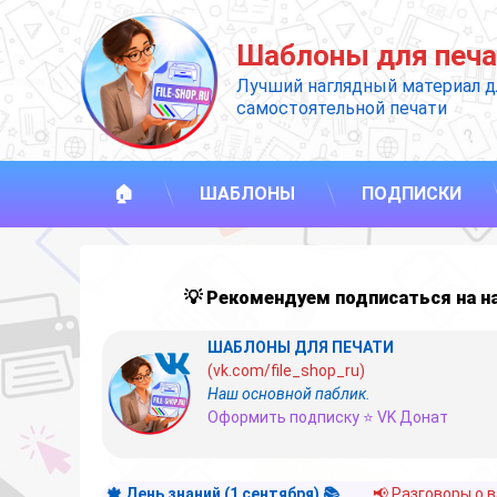
Перейти
к
Шаблоны для печа
содержимому
Лучший наглядный материал д
самостоятельной печати
🏠
ШАБЛОНЫ
ПОДПИСКИ
💡 Рекомендуем подписаться на 
ШАБЛОНЫ ДЛЯ ПЕЧАТИ
(vk.com/file_shop_ru)
Наш основной паблик.
Оформить подписку ⭐ VK Донат
🍁 День знаний (1 сентября) 📚
📢 Разговоры о 