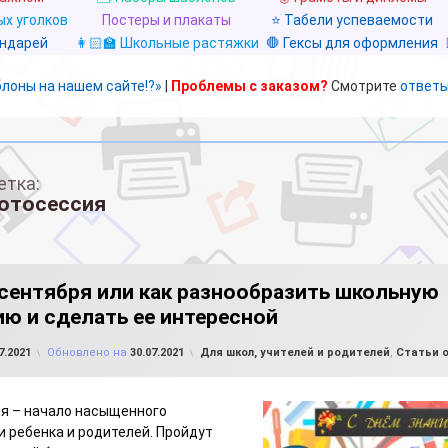
х уголков
Постеры и плакаты
⭐ Табели успеваемости
ендарей
👩🏻‍🏫 Школьные растяжки
🛑 Гексы для оформления
блоны на нашем сайте!?»
|
Проблемы с заказом?
Смотрите
ответы
етка:
отосессия
 сентября или как разнообразить школьную
ю и сделать ее интересной
от
FILE-SHOP.RU
Рубрики:
7.2021
Обновлено на
30.07.2021
Для школ, учителей и родителей
,
Статьи 
я – начало насыщенного
и ребенка и родителей. Пройдут