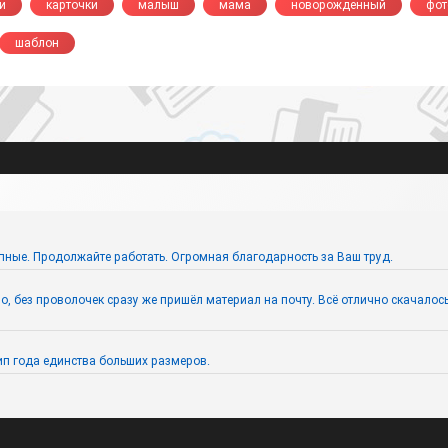
и
карточки
малыш
мама
новорожденный
фот
шаблон
пные. Продолжайте работать. Огромная благодарность за Ваш труд.
 без проволочек сразу же пришёл материал на почту. Всё отлично скачалось. 
п года единства больших размеров.