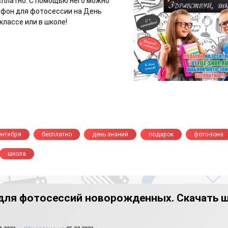
сплатно. С помощью него можно
 фон для фотосессии на День
 классе или в школе!
ентября
бесплатно
день знаний
подарок
фото-зона
школа
для фотосессий новорожденных. Скачать 
о
от
FILE-SHOP.RU