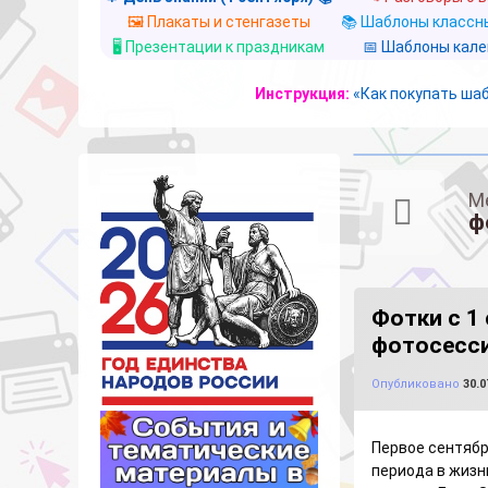
🖼️ Плакаты и стенгазеты
📚 Шаблоны классны
🖥️ Презентации к праздникам
📅 Шаблоны кал
Инструкция:
«Как покупать ша
М
ф
Фотки с 1
фотосесси
Опубликовано
30.0
Первое сентябр
периода в жизн