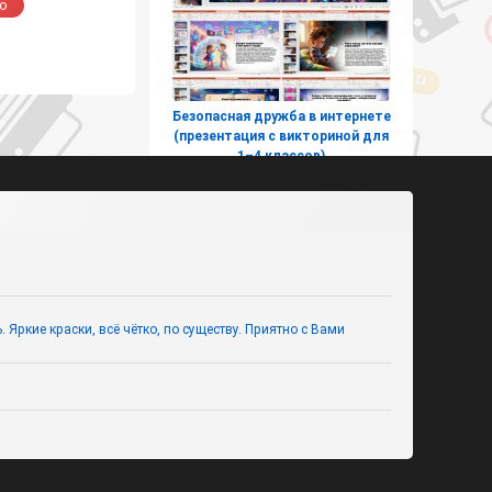
о
Безопасная дружба в интернете
(презентация с викториной для
1–4 классов)
Яркие краски, всё чётко, по существу. Приятно с Вами
Космическое путешествие в
страну знаний (интерактивная
игра к 1 сентября для
начальных классов)