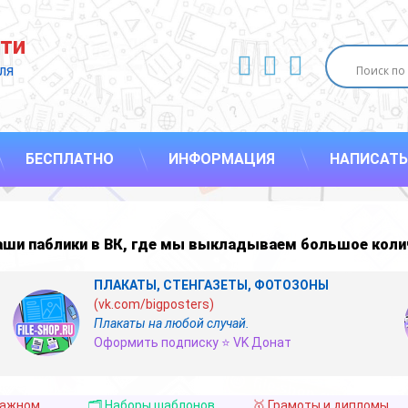
ти
ВКонтакте
YouTube
E-mail
ля 
БЕСПЛАТНО
ИНФОРМАЦИЯ
НАПИСАТЬ
наши
паблики в ВК
,
где мы выкладываем большое коли
ПЛАКАТЫ, СТЕНГАЗЕТЫ, ФОТОЗОНЫ
(vk.com/bigposters)
Плакаты на любой случай.
Оформить подписку ⭐ VK Донат
важном
🗂️ Наборы шаблонов
🥇 Грамоты и дипломы