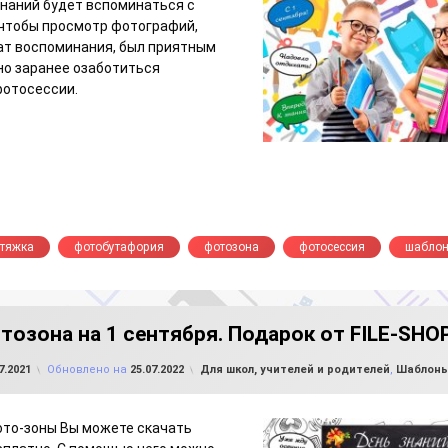
Знаний будет вспоминаться с
 чтобы просмотр фотографий,
ат воспоминания, был приятным
но заранее озаботиться
фотосессии.
стяжка
фотобутафория
фотозона
фотосессия
шабло
тозона на 1 сентября. Подарок от FILE-SHOP
от
FILE-SHOP.RU
Рубрики:
7.2021
Обновлено на
25.07.2022
Для школ, учителей и родителей
,
Шаблоны
ото-зоны Вы можете скачать