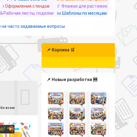
ℹ️ Оформления стендов
🚩 Флажки для растяжек
📝Рабочие листы, поделки
📜 Шаблоны по месяцам
 на часто задаваемые вопросы.
📌 Корзина 🛒
📌 Новые разработки 🆕
обо всем