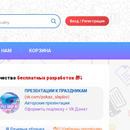
Вход
/
Регистрация
 НАМ
КОРЗИНА
чество
бесплатных разработок 🎁⤵
ПРЕЗЕНТАЦИИ К ПРАЗДНИКАМ
(vk.com/pokaz_slajdov)
Авторские презентации.
Оформить подписку ⭐ VK Донат
💬 Речевые облачка
🧑🏻 Шаблоны портфолио