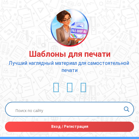
Перейти
к
содержимому
Шаблоны для печати
Лучший наглядный материал для самостоятельной 
печати
ВКонтакте
YouTube
E-mail
Вход
/
Регистрация