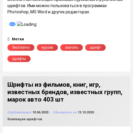
шрифтов. Ими можно пользоваться в программах
Photoshop, MS Word и других редакторах.
Метки
бесплатно
курсив
скачать
шрифт
шрифты
Шрифты из фильмов, книг, игр,
известных брендов, известных групп,
марок авто 403 шт
от
FILE-SHOP.RU
Опубликовано
10.06.2020
Обновлено на
13.10.2020
Рубрики:
Коллекции шрифтов