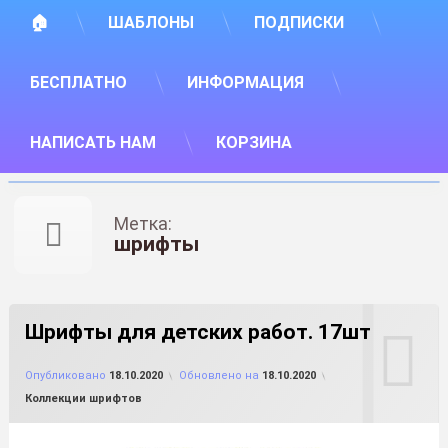
🏠
ШАБЛОНЫ
ПОДПИСКИ
БЕСПЛАТНО
ИНФОРМАЦИЯ
НАПИСАТЬ НАМ
КОРЗИНА
Метка:
шрифты
Шрифты для детских работ. 17шт
от
FILE-SHOP.RU
Опубликовано
18.10.2020
Обновлено на
18.10.2020
Рубрики:
Коллекции шрифтов