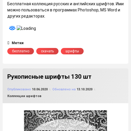
Бесплатная коллекция русских и английских шрифтов. Ими
можно пользоваться в программах Photoshop, MS Word и
других редакторах.
Метки
бесплатно
скачать
шрифты
Рукописные шрифты 130 шт
от
FILE-SHOP.RU
Опубликовано
10.06.2020
Обновлено на
13.10.2020
Рубрики:
Коллекции шрифтов