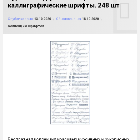
каллиграфические шрифты. 248 шт
от
FILE-SHOP.RU
Опубликовано
13.10.2020
Обновлено на
18.10.2020
Рубрики:
Коллекции шрифтов
Бесплатная коллекция красивых курсивных и рукописных