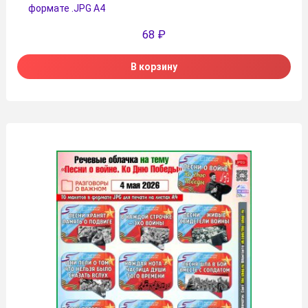
формате .JPG А4
68
₽
В корзину