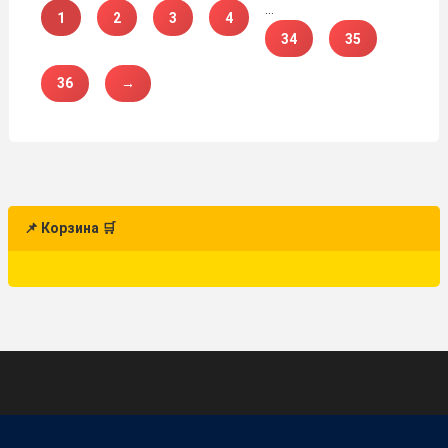
…
1
2
3
4
34
35
36
→
📌 Корзина 🛒