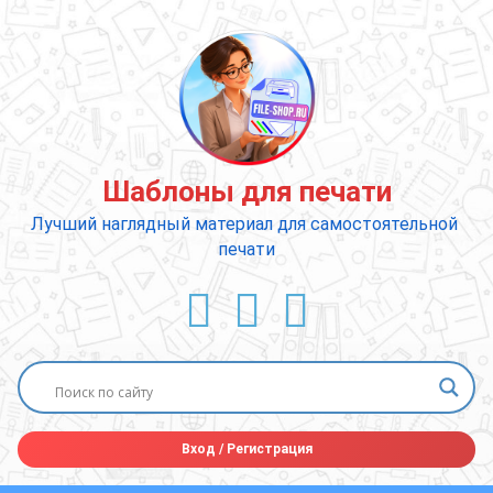
Перейти
к
содержимому
Шаблоны для печати
Лучший наглядный материал для самостоятельной 
печати
ВКонтакте
YouTube
E-mail
Вход
/
Регистрация