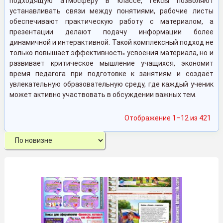
подходящую атмосферу в классе, гексы позволяют
устанавливать связи между понятиями, рабочие листы
обеспечивают практическую работу с материалом, а
презентации делают подачу информации более
динамичной и интерактивной. Такой комплексный подход не
только повышает эффективность усвоения материала, но и
развивает критическое мышление учащихся, экономит
время педагога при подготовке к занятиям и создаёт
увлекательную образовательную среду, где каждый ученик
может активно участвовать в обсуждении важных тем.
Сор
Отображение 1–12 из 421
са
нед