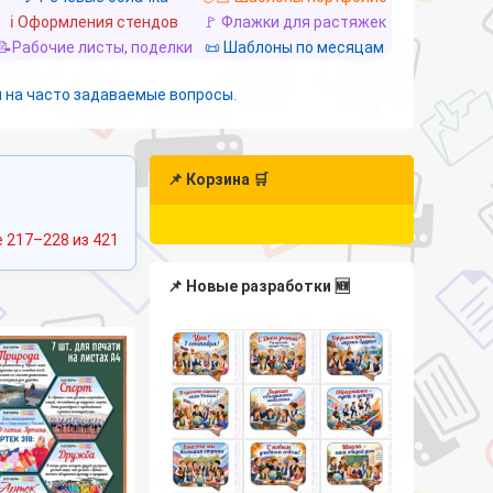
ℹ️ Оформления стендов
🚩 Флажки для растяжек
📝Рабочие листы, поделки
📜 Шаблоны по месяцам
 на часто задаваемые вопросы.
📌 Корзина 🛒
Сортировка:
 217–228 из 421
самые
недавние
📌 Новые разработки 🆕