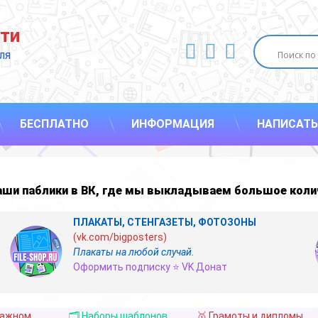
ти
ВКонтакте
YouTube
E-mail
ля 
БЕСПЛАТНО
ИНФОРМАЦИЯ
НАПИСАТЬ
наши
паблики в ВК
,
где мы выкладываем большое коли
ПЛАКАТЫ, СТЕНГАЗЕТЫ, ФОТОЗОНЫ
(vk.com/bigposters)
Плакаты на любой случай.
Оформить подписку ⭐ VK Донат
важном
🗂️ Наборы шаблонов
🥇 Грамоты и дипломы