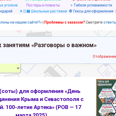
х уголков
Постеры и плакаты
⭐ Табели успеваемости
ендарей
👩🏻‍🏫 Школьные растяжки
🛑 Гексы для оформления
блоны на нашем сайте!?»
|
Проблемы с заказом?
Смотрите
ответы
к занятиям «Разговоры о важном»
Отображение
 (соты) для оформления «День
инения Крыма и Севастополя с
й. 100-летие Артека» (РОВ — 17
марта 2025)