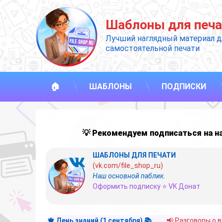
Перейти
к
Шаблоны для печа
содержимому
Лучший наглядный материал д
самостоятельной печати
🏠
ШАБЛОНЫ
ПОДПИСКИ
💡 Рекомендуем подписаться на 
ШАБЛОНЫ ДЛЯ ПЕЧАТИ
(vk.com/file_shop_ru)
Наш основной паблик.
Оформить подписку ⭐ VK Донат
🍁 День знаний (1 сентября) 📚
📢 Разговоры о 