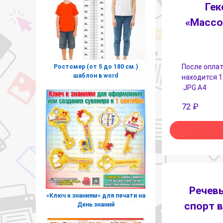
Гек
«Массо
После оплат
Ростомер (от 5 до 180 см.)
шаблон в word
находится 1
.JPG А4
72
₽
Речев
«Ключ к знаниям» для печати на
спорт в
День знаний