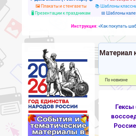
🖼️ Плакаты и стенгазеты
📚 Шаблоны классны
🖥️ Презентации к праздникам
📅 Шаблоны кал
Инструкция:
«Как покупать ша
Материал 
Гексы
воссоед
Россие