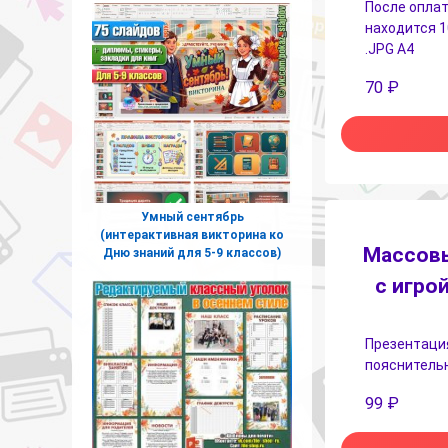
После оплат
находится 1
.JPG А4
70
₽
Умный сентябрь
(интерактивная викторина ко
Массовы
Дню знаний для 5-9 классов)
с игрой
Презентация
пояснительн
99
₽