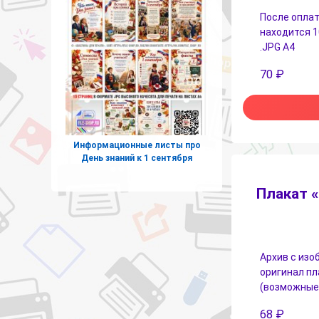
После оплат
находится 1
.JPG А4
70
₽
Информационные листы про
День знаний к 1 сентября
Плакат 
Архив с изо
оригинал пл
(возможные р
68
₽