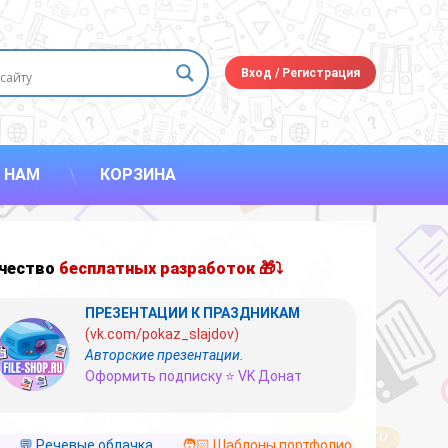
Вход
/
Регистрация
 НАМ
КОРЗИНА
чество
бесплатных разработок 🎁⤵
ПРЕЗЕНТАЦИИ К ПРАЗДНИКАМ
(vk.com/pokaz_slajdov)
Авторские презентации.
Оформить подписку ⭐ VK Донат
💬 Речевые облачка
🧑🏻 Шаблоны портфолио