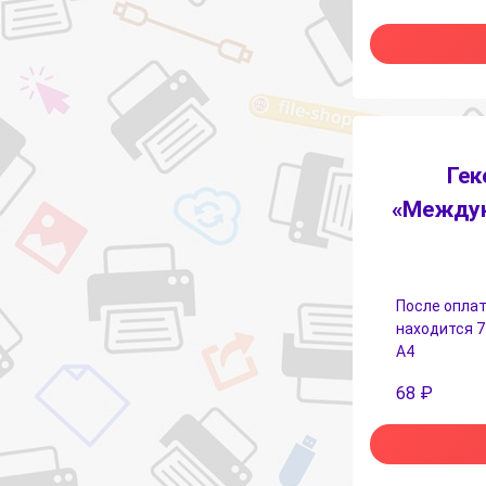
Гек
«Междун
После оплат
находится 7
А4
68
₽