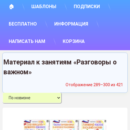
🏠
ШАБЛОНЫ
ПОДПИСКИ
БЕСПЛАТНО
ИНФОРМАЦИЯ
НАПИСАТЬ НАМ
КОРЗИНА
Материал к занятиям «Разговоры о
важном»
Сор
Отображение 289–300 из 421
са
нед