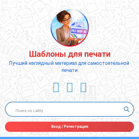
Перейти
к
содержимому
Шаблоны для печати
Лучший наглядный материал для самостоятельной 
печати
ВКонтакте
YouTube
E-mail
Вход
/
Регистрация