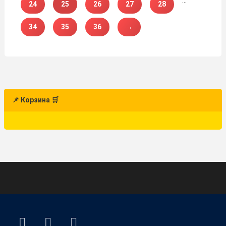
24
25
26
27
28
34
35
36
→
📌 Корзина 🛒