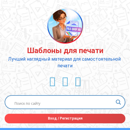
Перейти
к
содержимому
Шаблоны для печати
Лучший наглядный материал для самостоятельной 
печати
ВКонтакте
YouTube
E-mail
Вход
/
Регистрация