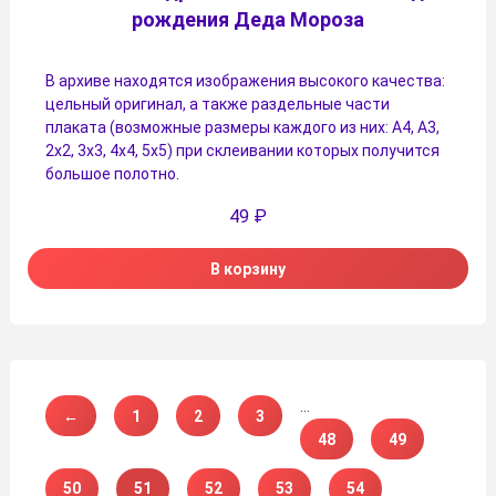
рождения Деда Мороза
В архиве находятся изображения высокого качества:
цельный оригинал, а также раздельные части
плаката (возможные размеры каждого из них: А4, А3,
2х2, 3х3, 4х4, 5х5) при склеивании которых получится
большое полотно.
49
₽
В корзину
…
←
1
2
3
48
49
50
51
52
53
54