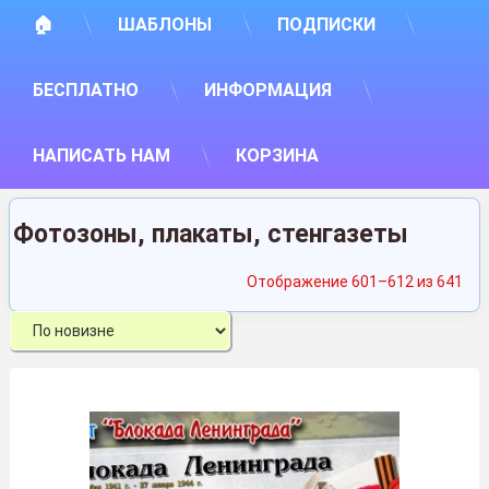
🏠
ШАБЛОНЫ
ПОДПИСКИ
БЕСПЛАТНО
ИНФОРМАЦИЯ
НАПИСАТЬ НАМ
КОРЗИНА
Фотозоны, плакаты, стенгазеты
Сор
Отображение 601–612 из 641
са
нед