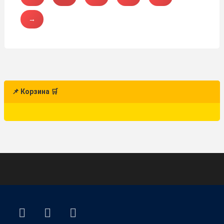
→
📌 Корзина 🛒
ВКонтакте
YouTube
E-mail