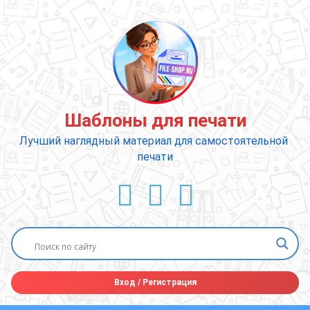
Перейти
к
содержимому
Шаблоны для печати
Лучший наглядный материал для самостоятельной 
печати
ВКонтакте
YouTube
E-mail
Вход
/
Регистрация