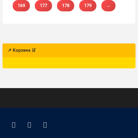
169
177
178
179
→
📌 Корзина 🛒
ВКонтакте
YouTube
E-mail