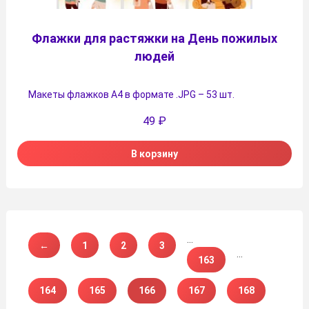
Флажки для растяжки на День пожилых
людей
Макеты флажков А4 в формате .JPG – 53 шт.
49
₽
В корзину
…
←
1
2
3
…
163
164
165
166
167
168