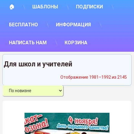
🏠
ШАБЛОНЫ
ПОДПИСКИ
БЕСПЛАТНО
ИНФОРМАЦИЯ
НАПИСАТЬ НАМ
КОРЗИНА
Для школ и учителей
Сор
Отображение 1981–1992 из 2145
са
нед