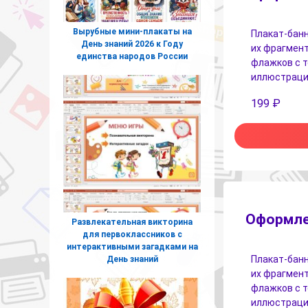
Вырубные мини-плакаты на
Плакат-банн
День знаний 2026 к Году
их фрагмент
единства народов России
флажков с 
иллюстрация
199
₽
Оформлен
Развлекательная викторина
для первоклассников с
интерактивными загадками на
Плакат-банн
День знаний
их фрагмент
флажков с 
иллюстрация