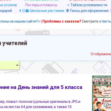
х уголков
Постеры и плакаты
⭐ Табели успеваемости
ендарей
👩🏻‍🏫 Школьные растяжки
🛑 Гексы для оформления
блоны на нашем сайте!?»
|
Проблемы с заказом?
Смотрите
ответы
и учителей
Отображени
ие на День знаний для 5 класса
ер, плакат-полоска (цельные оригиналы в JPG и
ы на листах A4 для склеивания, а также 10