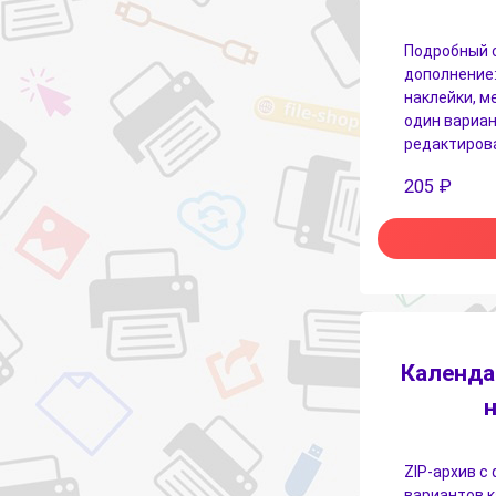
Подробный с
дополнение:
наклейки, м
один вариан
редактиров
205
₽
Календа
н
ZIP-архив с
вариантов 