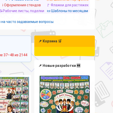
ℹ️ Оформления стендов
🚩 Флажки для растяжек
📝Рабочие листы, поделки
📜 Шаблоны по месяцам
 на часто задаваемые вопросы.
📌 Корзина 🛒
Сортировка:
е 37–48 из 2144
самые
недавние
📌 Новые разработки 🆕