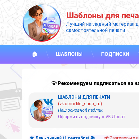
Перейти
к
Шаблоны для печа
содержимому
Лучший наглядный материал д
самостоятельной печати
🏠
ШАБЛОНЫ
ПОДПИСКИ
💡 Рекомендуем подписаться на 
ШАБЛОНЫ ДЛЯ ПЕЧАТИ
(vk.com/file_shop_ru)
Наш основной паблик.
Оформить подписку ⭐ VK Донат
🍁 День знаний (1 сентября) 📚
📢 Разговоры о 