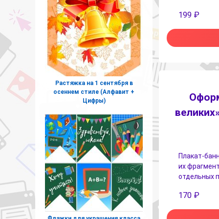
199
₽
Растяжка на 1 сентября в
осеннем стиле (Алфавит +
Оформ
Цифры)
великих»
Плакат-банн
их фрагмент
отдельных п
170
₽
Флажки для украшения класса