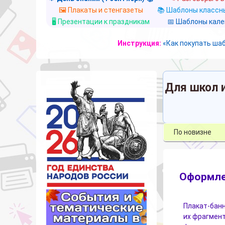
🖼️ Плакаты и стенгазеты
📚 Шаблоны классны
🖥️ Презентации к праздникам
📅 Шаблоны кал
Инструкция:
«Как покупать ша
Для школ 
Оформлен
Плакат-банн
их фрагмент