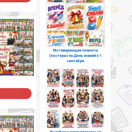
Мотивирующие плакаты
(постеры) на День знаний к 1
сентября
Вырубные мини-плакаты на