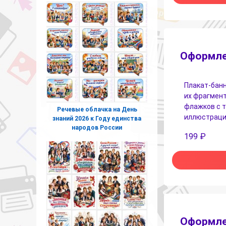
Оформлен
Плакат-банн
их фрагмент
флажков с 
Речевые облачка на День
иллюстрация
знаний 2026 к Году единства
народов России
199
₽
Оформлен