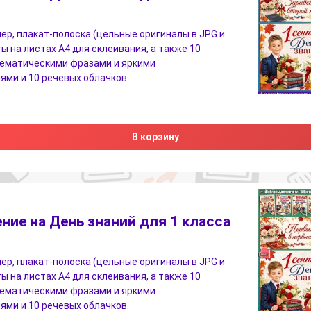
ер, плакат-полоска (цельные оригиналы в JPG и
ы на листах A4 для склеивания, а также 10
тематическими фразами и яркими
ми и 10 речевых облачков.
В корзину
ие на День знаний для 1 класса
ер, плакат-полоска (цельные оригиналы в JPG и
ы на листах A4 для склеивания, а также 10
тематическими фразами и яркими
ми и 10 речевых облачков.