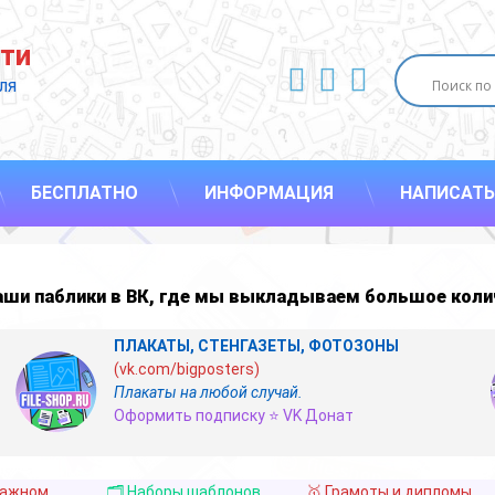
ти
ВКонтакте
YouTube
E-mail
ля 
БЕСПЛАТНО
ИНФОРМАЦИЯ
НАПИСАТЬ
наши
паблики в ВК
,
где мы выкладываем большое коли
ПЛАКАТЫ, СТЕНГАЗЕТЫ, ФОТОЗОНЫ
(vk.com/bigposters)
Плакаты на любой случай.
Оформить подписку ⭐ VK Донат
важном
🗂️ Наборы шаблонов
🥇 Грамоты и дипломы