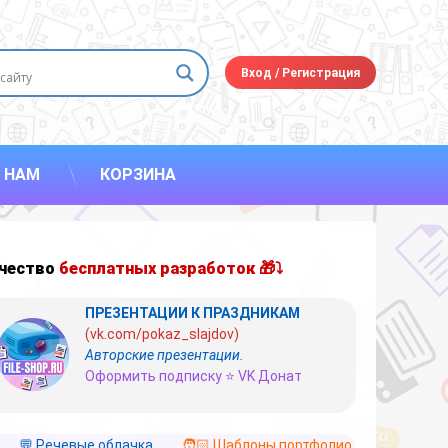
Вход
/
Регистрация
 НАМ
КОРЗИНА
чество
бесплатных разработок 🎁⤵
ПРЕЗЕНТАЦИИ К ПРАЗДНИКАМ
(vk.com/pokaz_slajdov)
Авторские презентации.
Оформить подписку ⭐ VK Донат
💬 Речевые облачка
🧑🏻 Шаблоны портфолио