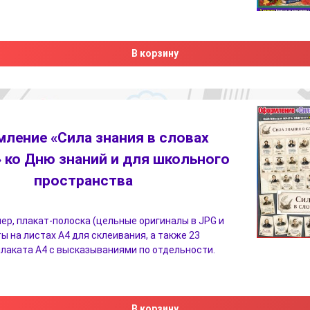
В корзину
ление «Сила знания в словах
 ко Дню знаний и для школьного
пространства
ер, плакат-полоска (цельные оригиналы в JPG и
ы на листах A4 для склеивания, а также 23
лаката А4 с высказываниями по отдельности.
В корзину