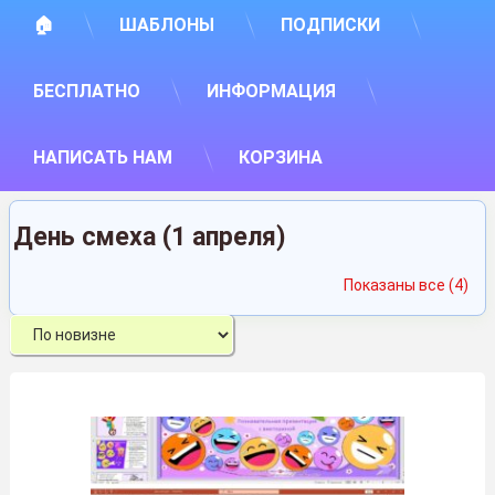
🏠
ШАБЛОНЫ
ПОДПИСКИ
БЕСПЛАТНО
ИНФОРМАЦИЯ
НАПИСАТЬ НАМ
КОРЗИНА
День смеха (1 апреля)
Сор
Показаны все (4)
са
нед