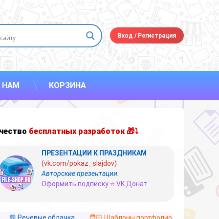
Вход
/
Регистрация
 НАМ
КОРЗИНА
чество
бесплатных разработок 🎁⤵
ПРЕЗЕНТАЦИИ К ПРАЗДНИКАМ
(vk.com/pokaz_slajdov)
Авторские презентации.
Оформить подписку ⭐ VK Донат
💬 Речевые облачка
🧑🏻 Шаблоны портфолио