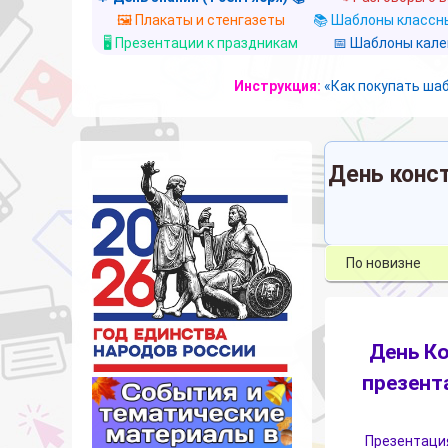
🖼️ Плакаты и стенгазеты
📚 Шаблоны классны
🖥️ Презентации к праздникам
📅 Шаблоны кал
Инструкция:
«Как покупать ша
День конс
День К
презент
Презентация