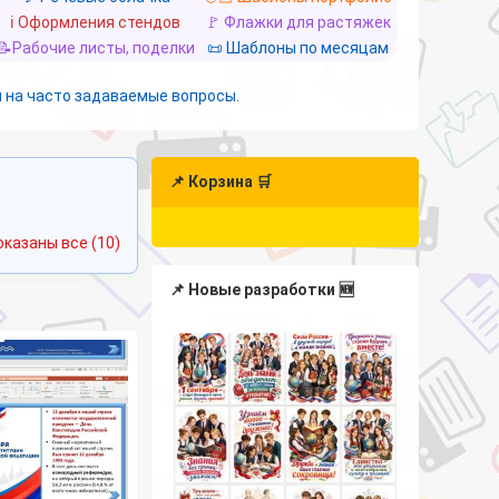
ℹ️ Оформления стендов
🚩 Флажки для растяжек
📝Рабочие листы, поделки
📜 Шаблоны по месяцам
 на часто задаваемые вопросы.
📌 Корзина 🛒
Сортировка:
оказаны все (10)
самые
недавние
📌 Новые разработки 🆕