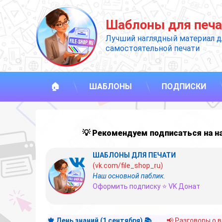
Перейти
к
Шаблоны для печа
содержимому
Лучший наглядный материал д
самостоятельной печати
🏠
ШАБЛОНЫ
ПОДПИСКИ
💡 Рекомендуем подписаться на 
ШАБЛОНЫ ДЛЯ ПЕЧАТИ
(vk.com/file_shop_ru)
Наш основной паблик.
Оформить подписку ⭐ VK Донат
🍁 День знаний (1 сентября) 📚
📢 Разговоры о 