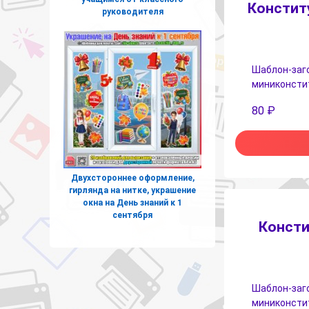
Констит
руководителя
Шаблон-заго
миниконстит
80
₽
Двухстороннее оформление,
гирлянда на нитке, украшение
окна на День знаний к 1
сентября
Консти
Шаблон-заго
миниконстит