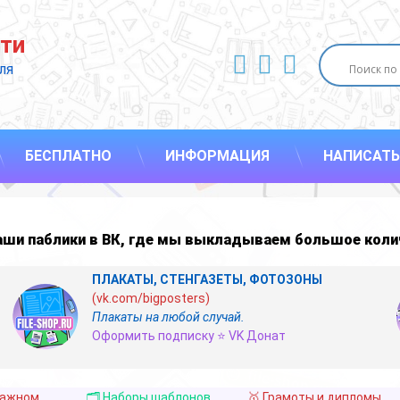
ти
ВКонтакте
YouTube
E-mail
ля 
БЕСПЛАТНО
ИНФОРМАЦИЯ
НАПИСАТЬ
наши
паблики в ВК
,
где мы выкладываем большое коли
ПЛАКАТЫ, СТЕНГАЗЕТЫ, ФОТОЗОНЫ
(vk.com/bigposters)
Плакаты на любой случай.
Оформить подписку ⭐ VK Донат
важном
🗂️ Наборы шаблонов
🥇 Грамоты и дипломы