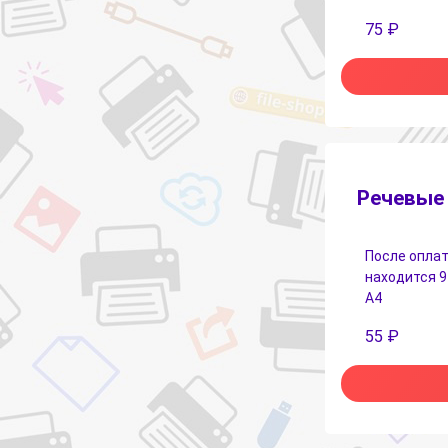
75
₽
Речевые 
После оплат
находится 9
А4
55
₽