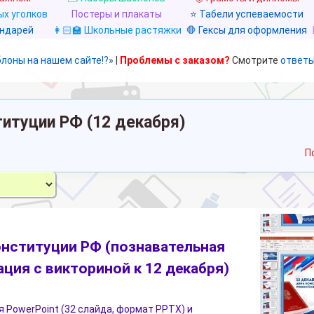
х уголков
Постеры и плакаты
⭐ Табели успеваемости
ендарей
👩🏻‍🏫 Школьные растяжки
🛑 Гексы для оформления
блоны на нашем сайте!?»
|
Проблемы с заказом?
Смотрите
ответы
титуции РФ (12 декабря)
П
онституции РФ (познавательная
ация с викториной к 12 декабря)
 PowerPoint (32 слайда, формат PPTX) и