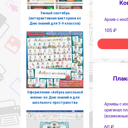
Ко
Умный сентябрь
(интерактивная викторина ко
Архив с изо
Дню знаний для 5-9 классов)
105
₽
Плак
Оформление «Азбука школьной
жизни» ко Дню знаний и для
школьного пространства
Архивы с из
оригинал пл
(возможные р
60
₽