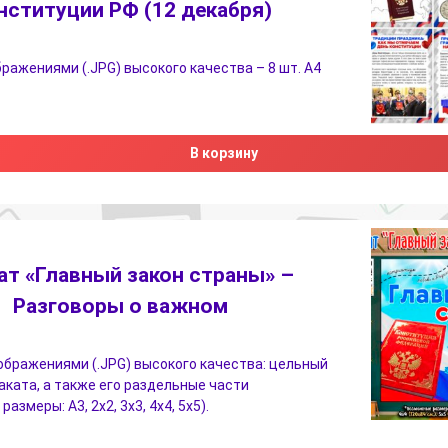
нституции РФ (12 декабря)
бражениями (.JPG) высокого качества – 8 шт. А4
В корзину
ат «Главный закон страны» –
Разговоры о важном
ображениями (.JPG) высокого качества: цельный
аката, а также его раздельные части
азмеры: А3, 2х2, 3х3, 4х4, 5х5).