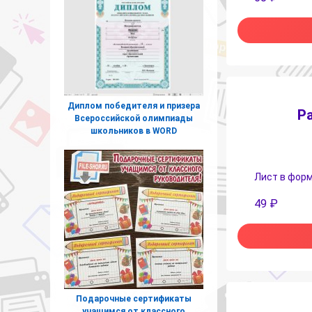
Диплом победителя и призера
Р
Всероссийской олимпиады
школьников в WORD
Лист в форм
49
₽
Подарочные сертификаты
учащимся от классного