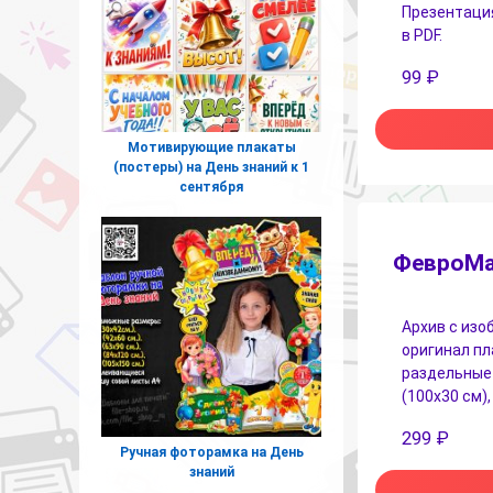
Презентация
в PDF.
99
₽
Мотивирующие плакаты
(постеры) на День знаний к 1
сентября
ФевроМа
Архив с изо
оригинал пл
раздельные 
(100х30 см),
299
₽
Ручная фоторамка на День
знаний