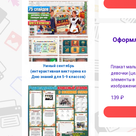
Оформл
Умный сентябрь
Плакат маль
(интерактивная викторина ко
девочки (це
Дню знаний для 5-9 классов)
элементы в 
изображений
139
₽