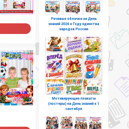
Речевые облачка на День
знаний 2026 к Году единства
народов России
Мотивирующие плакаты
(постеры) на День знаний к 1
сентября