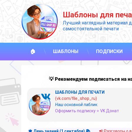
Перейти
к
Шаблоны для печа
содержимому
Лучший наглядный материал д
самостоятельной печати
🏠
ШАБЛОНЫ
ПОДПИСКИ
💡 Рекомендуем подписаться на 
ШАБЛОНЫ ДЛЯ ПЕЧАТИ
(vk.com/file_shop_ru)
Наш основной паблик.
Оформить подписку ⭐ VK Донат
🍁 День знаний (1 сентября) 📚
📢 Разговоры о 