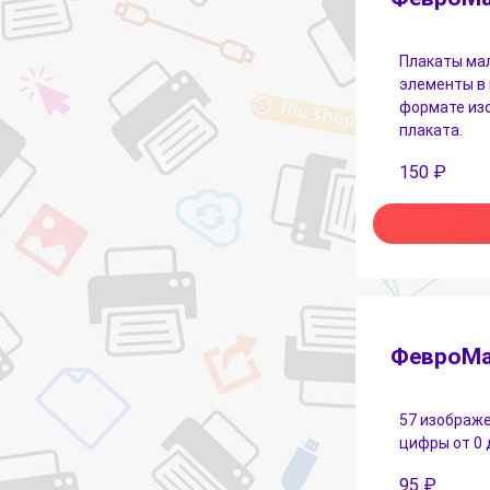
Плакаты мал
элементы в 
формате изо
плаката.
150
₽
ФевроМа
57 изображе
цифры от 0 
95
₽