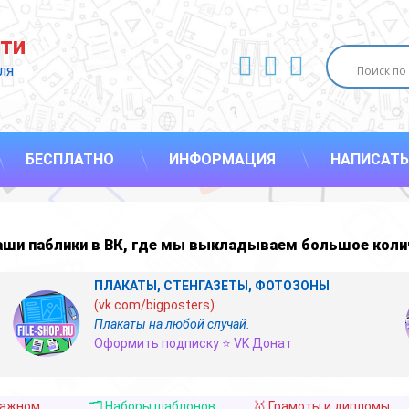
ти
ВКонтакте
YouTube
E-mail
ля 
БЕСПЛАТНО
ИНФОРМАЦИЯ
НАПИСАТЬ
наши
паблики в ВК
,
где мы выкладываем большое коли
ПЛАКАТЫ, СТЕНГАЗЕТЫ, ФОТОЗОНЫ
(vk.com/bigposters)
Плакаты на любой случай.
Оформить подписку ⭐ VK Донат
важном
🗂️ Наборы шаблонов
🥇 Грамоты и дипломы