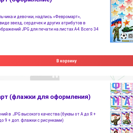
ьчика и девочки, надпись «Февромарт»,
виде звезд, сердечек и других атрибутов в
бражений JPG для печати на листах A4. Всего 34
В корзину
рт (флажки для оформления)
ний в .JPG высокого качества (буквы от А до Я +
до 9 + доп. флажки с рисунками)