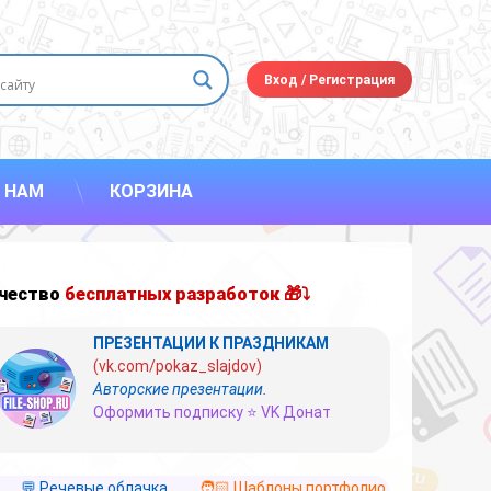
Вход
/
Регистрация
 НАМ
КОРЗИНА
чество
бесплатных разработок 🎁⤵
ПРЕЗЕНТАЦИИ К ПРАЗДНИКАМ
(vk.com/pokaz_slajdov)
Авторские презентации.
Оформить подписку ⭐ VK Донат
💬 Речевые облачка
🧑🏻 Шаблоны портфолио