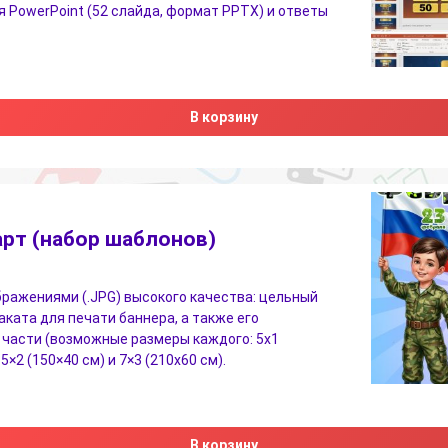
 PowerPoint (52 слайда, формат PPTX) и ответы
В корзину
рт (набор шаблонов)
бражениями (.JPG) высокого качества: цельный
аката для печати баннера, а также его
части (возможные размеры каждого: 5х1
 5×2 (150×40 см) и 7×3 (210х60 см).
В корзину