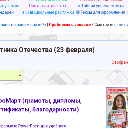
х уголков
Постеры и плакаты
⭐ Табели успеваемости
ендарей
👩🏻‍🏫 Школьные растяжки
🛑 Гексы для оформления
блоны на нашем сайте!?»
|
Проблемы с заказом?
Смотрите
ответы
тника Отечества (23 февраля)
Отображ
роМарт (грамоты, дипломы,
ртификаты, благодарности)
 формате PowerPoint для удобного