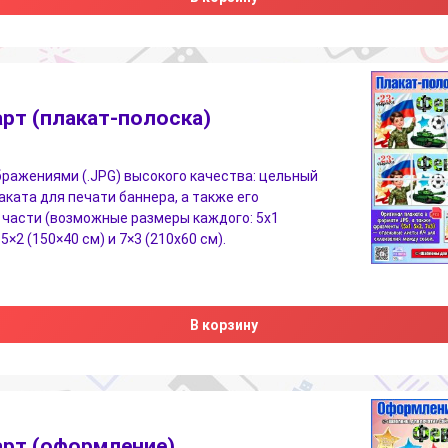
рт (плакат-полоска)
бражениями (.JPG) высокого качества: цельный
аката для печати баннера, а также его
части (возможные размеры каждого: 5х1
 5×2 (150×40 см) и 7×3 (210х60 см).
В корзину
рт (оформление)