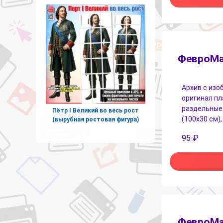
ФевроМа
Архив с изо
оригинал пл
раздельные 
Пётр I Великий во весь рост
(100х30 см),
(вырубная ростовая фигура)
95
₽
ФевроМа