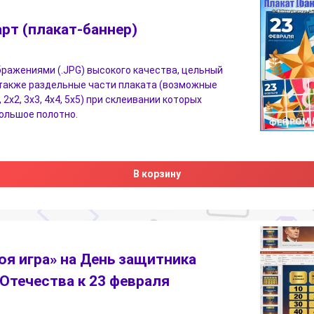
рт (плакат-баннер)
бражениями (.JPG) высокого качества, цельный
 также раздельные части плаката (возможные
 2х2, 3х3, 4х4, 5х5) при склеивании которых
ольшое полотно.
В корзину
оя игра» на День защитника
Отечества к 23 февраля