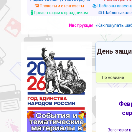
🖼️ Плакаты и стенгазеты
📚 Шаблоны классны
🖥️ Презентации к праздникам
📅 Шаблоны кал
Инструкция:
«Как покупать ша
День защи
Фев
се
Заготовки в