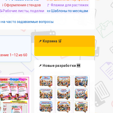
ℹ️ Оформления стендов
🚩 Флажки для растяжек
📝Рабочие листы, поделки
📜 Шаблоны по месяцам
 на часто задаваемые вопросы.
📌 Корзина 🛒
Сортировка:
ение 1–12 из 60
самые
недавние
📌 Новые разработки 🆕