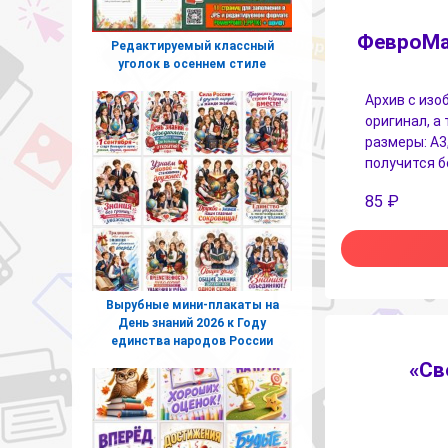
ФевроМа
Редактируемый классный
уголок в осеннем стиле
Архив с изо
оригинал, а
размеры: А3,
получится б
85
₽
Вырубные мини-плакаты на
День знаний 2026 к Году
единства народов России
«Св