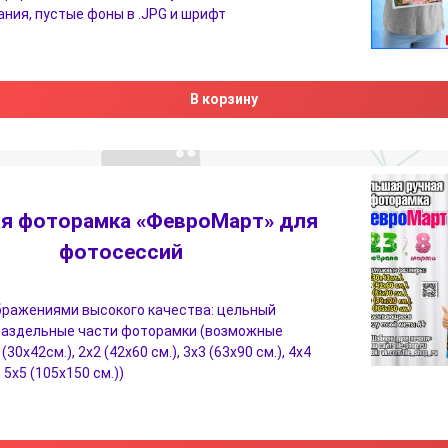
ния, пустые фоны в .JPG и шрифт
В корзину
я фоторамка «ФевроМарт» для
фотосессий
бражениями высокого качества: цельный
 раздельные части фоторамки (возможные
(30х42см.), 2х2 (42х60 см.), 3х3 (63х90 см.), 4х4
, 5х5 (105х150 см.))