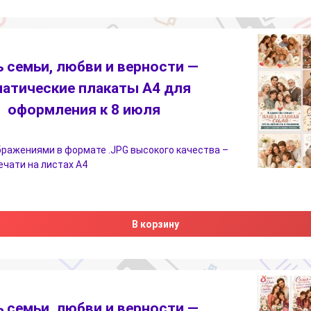
 семьи, любви и верности —
матические плакаты A4 для
оформления к 8 июля
бражениями в формате .JPG высокого качества –
печати на листах А4
В корзину
 семьи, любви и верности —