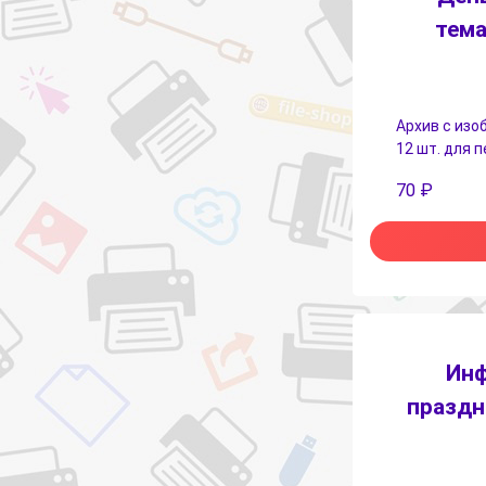
тема
Архив с изо
12 шт. для 
70
₽
Инф
праздн