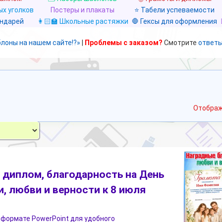
х уголков
Постеры и плакаты
⭐ Табели успеваемости
ендарей
👩🏻‍🏫 Школьные растяжки
🛑 Гексы для оформления
блоны на нашем сайте!?»
|
Проблемы с заказом?
Смотрите
ответы
Отображ
 диплом, благодарность на День
и, любви и верности к 8 июля
 формате PowerPoint для удобного