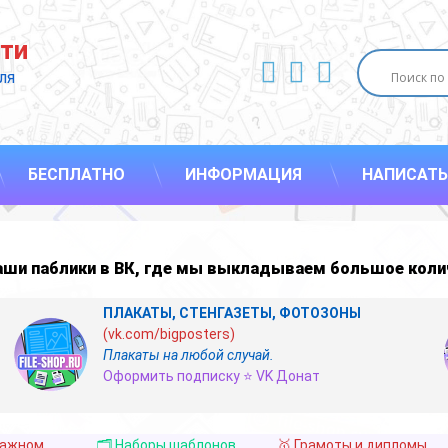
ти
ВКонтакте
YouTube
E-mail
ля 
БЕСПЛАТНО
ИНФОРМАЦИЯ
НАПИСАТЬ
наши
паблики в ВК
,
где мы выкладываем большое коли
ПЛАКАТЫ, СТЕНГАЗЕТЫ, ФОТОЗОНЫ
(vk.com/bigposters)
Плакаты на любой случай.
Оформить подписку ⭐ VK Донат
важном
🗂️ Наборы шаблонов
🥇 Грамоты и дипломы