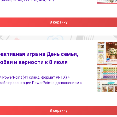
В корзину
активная игра на День семьи,
юбви и верности к 8 июля
 PowerPoint (41 слайд, формат PPTX) +
айл презентации PowerPoint с дополнением к
В корзину