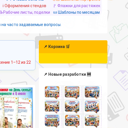
ℹ️ Оформления стендов
🚩 Флажки для растяжек
📝Рабочие листы, поделки
📜 Шаблоны по месяцам
 на часто задаваемые вопросы.
📌 Корзина 🛒
Сортировка:
ение 1–12 из 22
самые
недавние
📌 Новые разработки 🆕