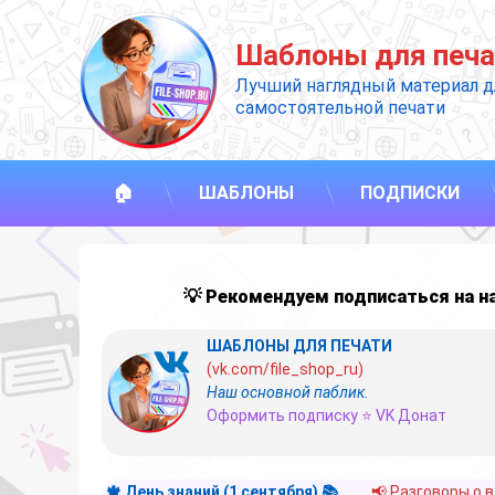
Перейти
к
Шаблоны для печа
содержимому
Лучший наглядный материал д
самостоятельной печати
🏠
ШАБЛОНЫ
ПОДПИСКИ
💡 Рекомендуем подписаться на 
ШАБЛОНЫ ДЛЯ ПЕЧАТИ
(vk.com/file_shop_ru)
Наш основной паблик.
Оформить подписку ⭐ VK Донат
🍁 День знаний (1 сентября) 📚
📢 Разговоры о 