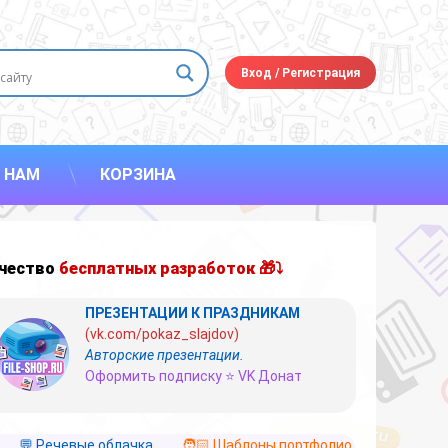
Вход
/
Регистрация
 НАМ
КОРЗИНА
чество
бесплатных разработок 🎁⤵
ПРЕЗЕНТАЦИИ К ПРАЗДНИКАМ
(vk.com/pokaz_slajdov)
Авторские презентации.
Оформить подписку ⭐ VK Донат
💬 Речевые облачка
🧑🏻 Шаблоны портфолио