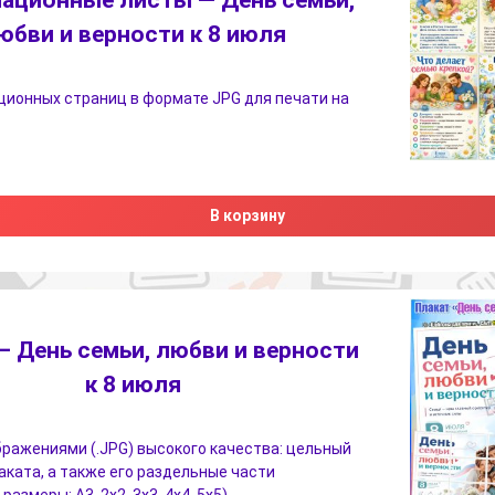
ационные листы — День семьи,
юбви и верности к 8 июля
ионных страниц в формате JPG для печати на
В корзину
— День семьи, любви и верности
к 8 июля
бражениями (.JPG) высокого качества: цельный
аката, а также его раздельные части
азмеры: А3, 2х2, 3х3, 4х4, 5х5).