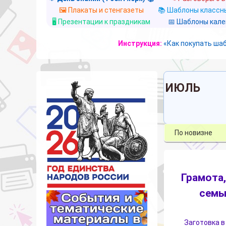
🖼️ Плакаты и стенгазеты
📚 Шаблоны классны
🖥️ Презентации к праздникам
📅 Шаблоны кал
Инструкция:
«Как покупать ша
ИЮЛЬ
Грамота,
семь
Заготовка в