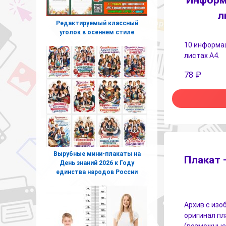
Информ
л
Редактируемый классный
уголок в осеннем стиле
10 информац
листах A4.
78
₽
Вырубные мини-плакаты на
Плакат 
День знаний 2026 к Году
единства народов России
Архив с изо
оригинал пл
(возможные р