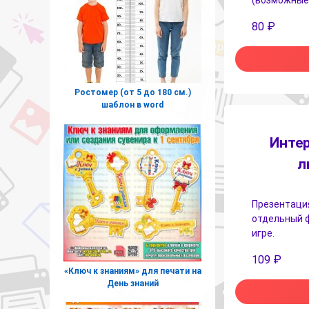
80
₽
Ростомер (от 5 до 180 см.)
шаблон в word
Интер
л
Презентация
отдельный ф
игре.
109
₽
«Ключ к знаниям» для печати на
День знаний