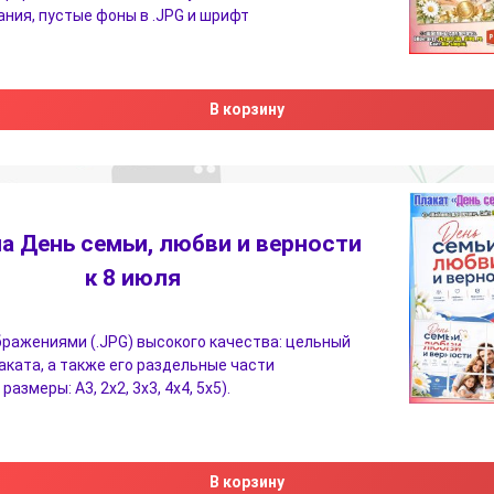
ния, пустые фоны в .JPG и шрифт
В корзину
на День семьи, любви и верности
к 8 июля
бражениями (.JPG) высокого качества: цельный
аката, а также его раздельные части
азмеры: А3, 2х2, 3х3, 4х4, 5х5).
В корзину