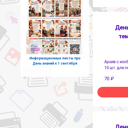
День
те
Информационные листы про
Архив с изо
День знаний к 1 сентября
10 шт. для 
70
₽
День