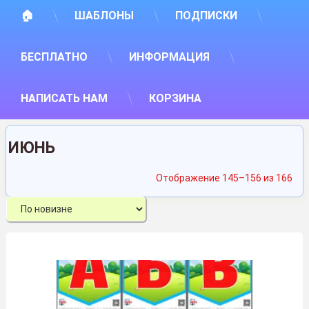
🏠
ШАБЛОНЫ
ПОДПИСКИ
БЕСПЛАТНО
ИНФОРМАЦИЯ
НАПИСАТЬ НАМ
КОРЗИНА
ИЮНЬ
Сор
Отображение 145–156 из 166
са
нед