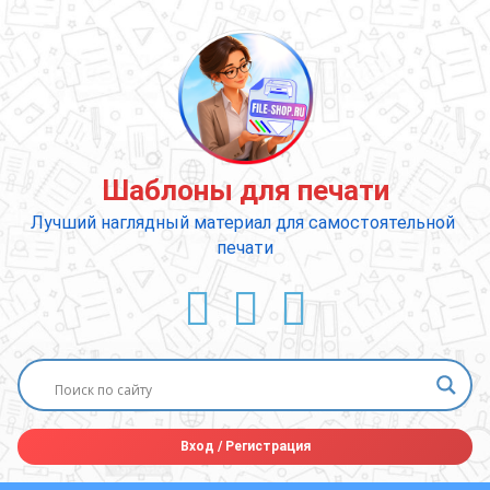
Перейти
к
содержимому
Шаблоны для печати
Лучший наглядный материал для самостоятельной 
печати
ВКонтакте
YouTube
E-mail
Вход
/
Регистрация