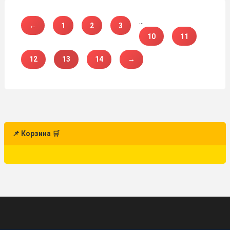
…
←
1
2
3
10
11
12
13
14
→
📌 Корзина 🛒