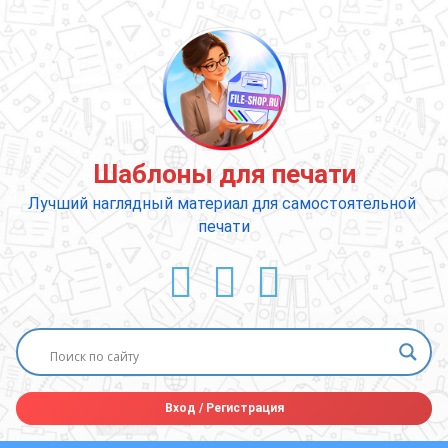
Перейти
к
содержимому
Шаблоны для печати
Лучший наглядный материал для самостоятельной 
печати
ВКонтакте
YouTube
E-mail
Вход
/
Регистрация