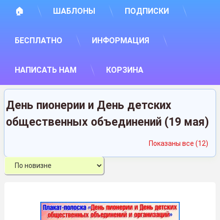
🏠
ШАБЛОНЫ
ПОДПИСКИ
БЕСПЛАТНО
ИНФОРМАЦИЯ
НАПИСАТЬ НАМ
КОРЗИНА
День пионерии и День детских
общественных объединений (19 мая)
Сор
Показаны все (12)
са
нед