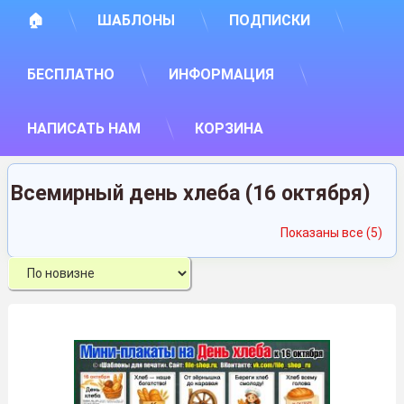
🏠
ШАБЛОНЫ
ПОДПИСКИ
БЕСПЛАТНО
ИНФОРМАЦИЯ
НАПИСАТЬ НАМ
КОРЗИНА
Всемирный день хлеба (16 октября)
Сор
Показаны все (5)
са
нед