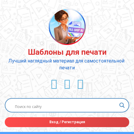
Перейти
к
содержимому
Шаблоны для печати
Лучший наглядный материал для самостоятельной 
печати
ВКонтакте
YouTube
E-mail
Вход
/
Регистрация