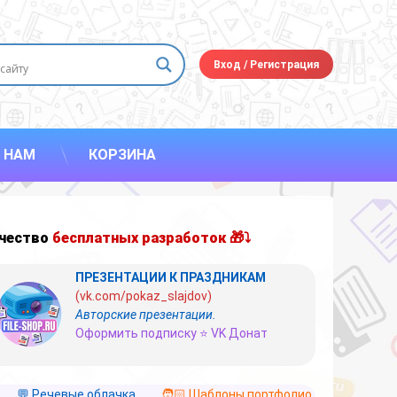
Вход
/
Регистрация
 НАМ
КОРЗИНА
чество
бесплатных разработок 🎁⤵
ПРЕЗЕНТАЦИИ К ПРАЗДНИКАМ
(vk.com/pokaz_slajdov)
Авторские презентации.
Оформить подписку ⭐ VK Донат
💬 Речевые облачка
🧑🏻 Шаблоны портфолио