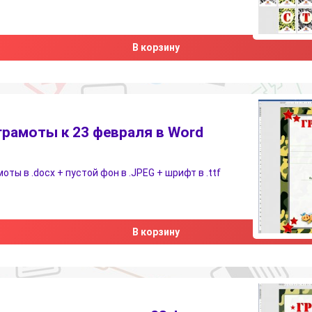
В корзину
рамоты к 23 февраля в Word
ты в .docx + пустой фон в .JPEG + шрифт в .ttf
В корзину