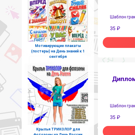
Шаблон грамо
35
₽
Мотивирующие плакаты
(постеры) на День знаний к 1
сентября
Диплом
Шаблон грамо
35
₽
Крылья ТРИКОЛОР для
фотозоны на День России