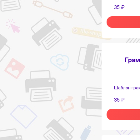
35
₽
Грам
Шаблон грамо
35
₽