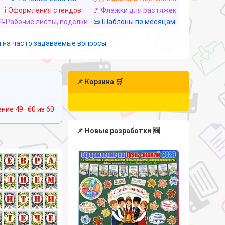
ℹ️ Оформления стендов
🚩 Флажки для растяжек
📝Рабочие листы, поделки
📜 Шаблоны по месяцам
 на часто задаваемые вопросы.
📌 Корзина 🛒
Сортировка:
ние 49–60 из 60
самые
недавние
📌 Новые разработки 🆕