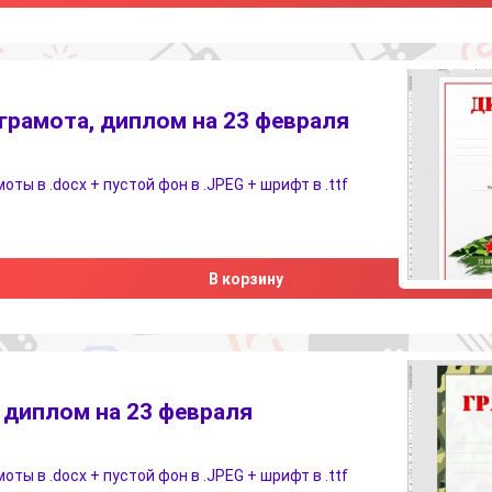
грамота, диплом на 23 февраля
ты в .docx + пустой фон в .JPEG + шрифт в .ttf
В корзину
 диплом на 23 февраля
ты в .docx + пустой фон в .JPEG + шрифт в .ttf