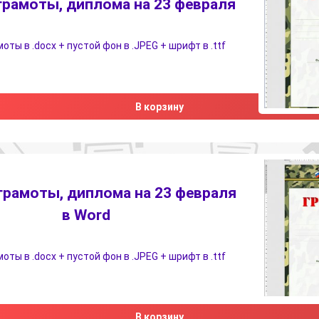
грамоты, диплома на 23 февраля
ты в .docx + пустой фон в .JPEG + шрифт в .ttf
В корзину
грамоты, диплома на 23 февраля
в Word
ты в .docx + пустой фон в .JPEG + шрифт в .ttf
В корзину