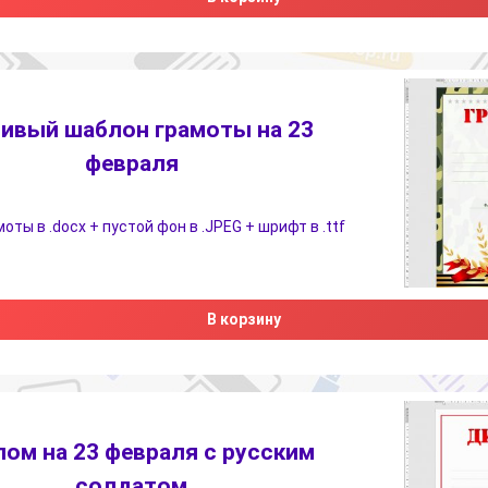
ивый шаблон грамоты на 23
февраля
ты в .docx + пустой фон в .JPEG + шрифт в .ttf
В корзину
ом на 23 февраля с русским
солдатом