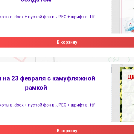
ты в .docx + пустой фон в .JPEG + шрифт в .ttf
В корзину
 на 23 февраля с камуфляжной
рамкой
ты в .docx + пустой фон в .JPEG + шрифт в .ttf
В корзину