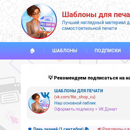
Перейти
к
Шаблоны для печа
содержимому
Лучший наглядный материал д
самостоятельной печати
🏠
ШАБЛОНЫ
ПОДПИСКИ
💡 Рекомендуем подписаться на 
ШАБЛОНЫ ДЛЯ ПЕЧАТИ
(vk.com/file_shop_ru)
Наш основной паблик.
Оформить подписку ⭐ VK Донат
🍁 День знаний (1 сентября) 📚
📢 Разговоры о 