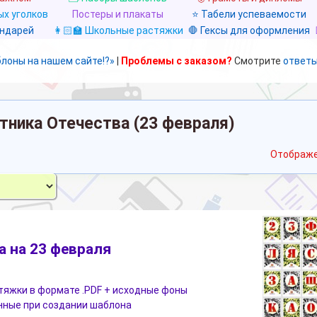
х уголков
Постеры и плакаты
⭐ Табели успеваемости
ендарей
👩🏻‍🏫 Школьные растяжки
🛑 Гексы для оформления
блоны на нашем сайте!?»
|
Проблемы с заказом?
Смотрите
ответы
тника Отечества (23 февраля)
Отображе
 на 23 февраля
тяжки в формате .PDF + исходные фоны
нные при создании шаблона