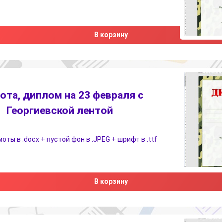
В корзину
ота, диплом на 23 февраля с
Георгиевской лентой
ты в .docx + пустой фон в .JPEG + шрифт в .ttf
В корзину