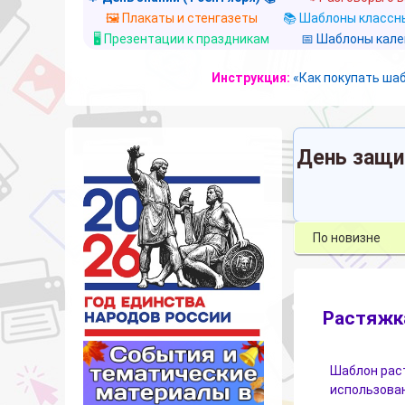
🖼️ Плакаты и стенгазеты
📚 Шаблоны классны
🖥️ Презентации к праздникам
📅 Шаблоны кал
Инструкция:
«Как покупать ша
День защи
Растяжка
Шаблон рас
использова