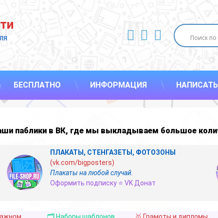
ти
ВКонтакте
YouTube
E-mail
ля 
БЕСПЛАТНО
ИНФОРМАЦИЯ
НАПИСАТЬ
наши
паблики в ВК
,
где мы выкладываем большое коли
ПЛАКАТЫ, СТЕНГАЗЕТЫ, ФОТОЗОНЫ
(vk.com/bigposters)
Плакаты на любой случай.
Оформить подписку ⭐ VK Донат
важном
🗂️ Наборы шаблонов
🥇 Грамоты и дипломы