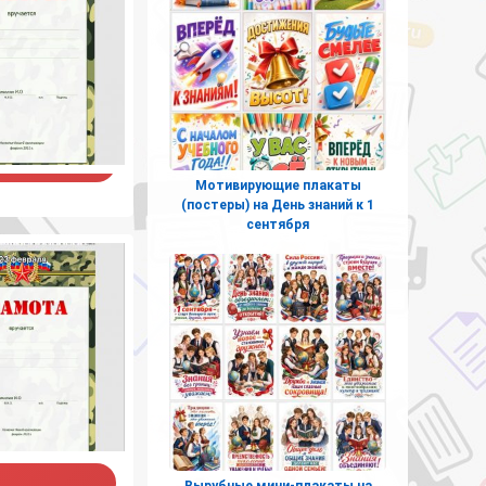
Мотивирующие плакаты
(постеры) на День знаний к 1
сентября
Вырубные мини-плакаты на