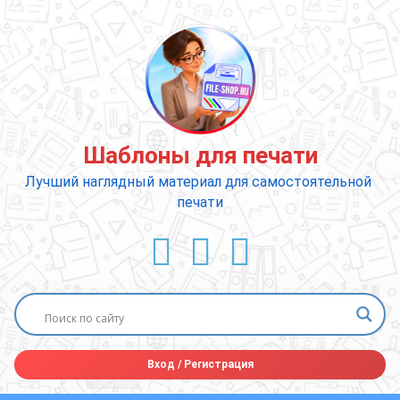
Перейти
к
содержимому
Шаблоны для печати
Лучший наглядный материал для самостоятельной 
печати
ВКонтакте
YouTube
E-mail
Вход
/
Регистрация