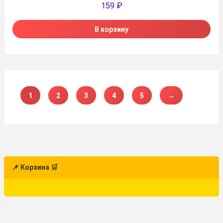
159
₽
В корзину
1
2
3
4
5
→
📌 Корзина 🛒