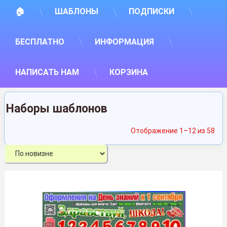
🏠
ШАБЛОНЫ
ПОДПИСКИ
БЕСПЛАТНО
ИНФОРМАЦИЯ
НАПИСАТЬ НАМ
КОРЗИНА
Наборы шаблонов
Сор
Отображение 1–12 из 58
са
нед