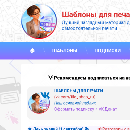
Перейти
к
Шаблоны для печа
содержимому
Лучший наглядный материал д
самостоятельной печати
🏠
ШАБЛОНЫ
ПОДПИСКИ
💡 Рекомендуем подписаться на 
ШАБЛОНЫ ДЛЯ ПЕЧАТИ
(vk.com/file_shop_ru)
Наш основной паблик.
Оформить подписку ⭐ VK Донат
🍁 День знаний (1 сентября) 📚
📢 Разговоры о 