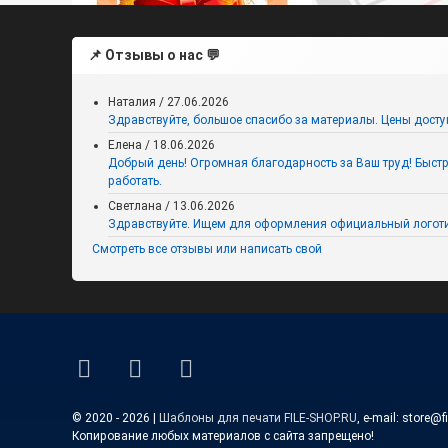
📌 Отзывы о нас 💬
Наталия
/
27.06.2026
Здравствуйте, большое спасибо за материалы. Цены досту
Елена
/
18.06.2026
Добрый день! Огромная благодарность за Ваш труд! Быстро,
Растяжка на 1 сентября в
работать.
осеннем стиле (Алфавит +
Цифры)
Светлана
/
13.06.2026
Здравствуйте. Ищем для оформления официальный логоти
Смотреть все отзывы или написать свой
ВКонтакте
YouTube
E-mail
© 2020 - 2026 |
Шаблоны для печати FILE-SHOP.RU
, e-mail: store@f
Копирование любых материалов с сайта запрещено!
Флажки для украшения класса