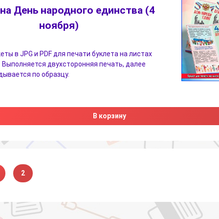
 на День народного единства (4
ноября)
еты в JPG и PDF для печати буклета на листах
 Выполняется двухсторонняя печать, далее
дывается по образцу.
В корзину
2