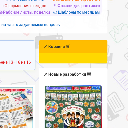
ℹ️ Оформления стендов
🚩 Флажки для растяжек
📝Рабочие листы, поделки
📜 Шаблоны по месяцам
 на часто задаваемые вопросы.
📌 Корзина 🛒
Сортировка:
ние 13–16 из 16
самые
недавние
📌 Новые разработки 🆕