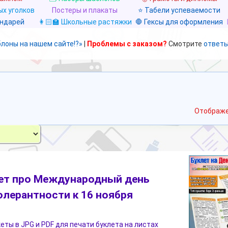
х уголков
Постеры и плакаты
⭐ Табели успеваемости
ендарей
👩🏻‍🏫 Школьные растяжки
🛑 Гексы для оформления
блоны на нашем сайте!?»
|
Проблемы с заказом?
Смотрите
ответы
Отображе
ет про Международный день
олерантности к 16 ноября
еты в JPG и PDF для печати буклета на листах