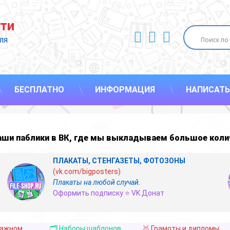
ти
ВКонтакте
YouTube
E-mail
ля 
БЕСПЛАТНО
ИНФОРМАЦИЯ
НАПИСАТЬ
наши
паблики в ВК
,
где мы выкладываем большое коли
ПЛАКАТЫ, СТЕНГАЗЕТЫ, ФОТОЗОНЫ
(vk.com/bigposters)
Плакаты на любой случай.
Оформить подписку ⭐ VK Донат
важном
🗂️ Наборы шаблонов
🥇 Грамоты и дипломы