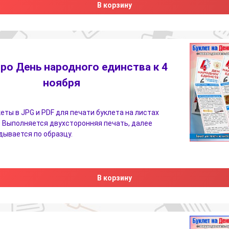
В корзину
про День народного единства к 4
ноября
еты в JPG и PDF для печати буклета на листах
 Выполняется двухсторонняя печать, далее
дывается по образцу.
В корзину