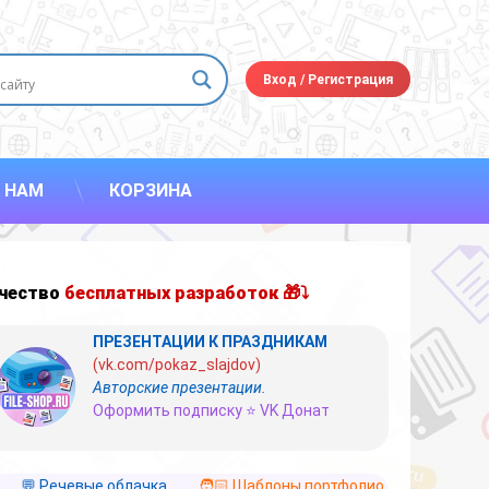
Вход
/
Регистрация
 НАМ
КОРЗИНА
чество
бесплатных разработок 🎁⤵
ПРЕЗЕНТАЦИИ К ПРАЗДНИКАМ
(vk.com/pokaz_slajdov)
Авторские презентации.
Оформить подписку ⭐ VK Донат
💬 Речевые облачка
🧑🏻 Шаблоны портфолио