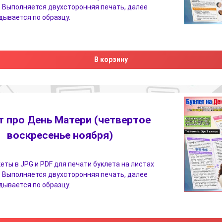
 Выполняется двухсторонняя печать, далее
дывается по образцу.
В корзину
т про День Матери (четвертое
воскресенье ноября)
еты в JPG и PDF для печати буклета на листах
 Выполняется двухсторонняя печать, далее
дывается по образцу.