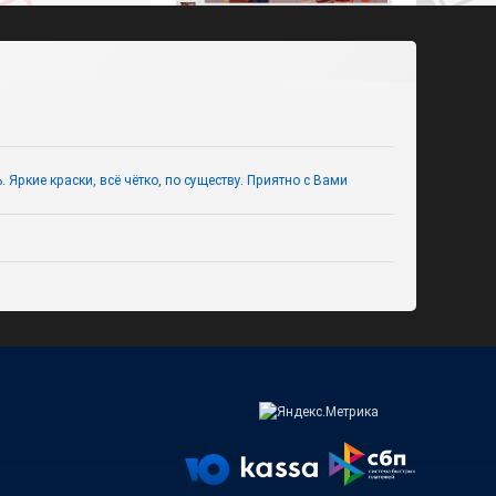
Умный сентябрь
(интерактивная викторина ко
Дню знаний для 5-9 классов)
Яркие краски, всё чётко, по существу. Приятно с Вами
Безопасная дружба в интернете
(презентация с викториной для
1–4 классов)