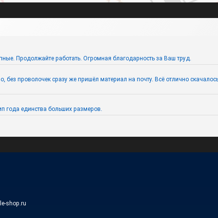
пные. Продолжайте работать. Огромная благодарность за Ваш труд.
 без проволочек сразу же пришёл материал на почту. Всё отлично скачалось. 
п года единства больших размеров.
ile-shop.ru