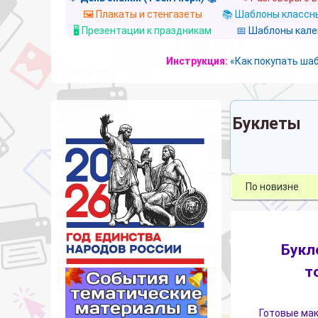
🖼️ Плакаты и стенгазеты
📚 Шаблоны классны
🖥️ Презентации к праздникам
📅 Шаблоны кал
Инструкция:
«Как покупать ша
Буклеты
Букл
т
Готовые мак