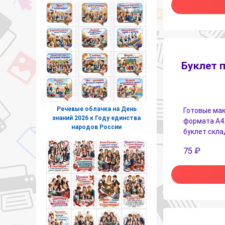
Буклет 
Речевые облачка на День
Готовые мак
знаний 2026 к Году единства
формата А4.
народов России
буклет скла
75
₽