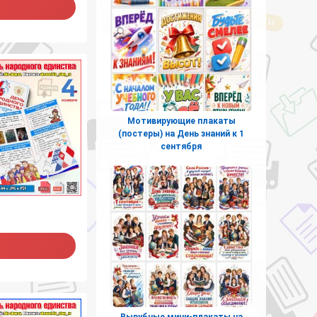
Мотивирующие плакаты
(постеры) на День знаний к 1
сентября
Вырубные мини-плакаты на