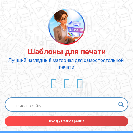
Перейти
к
содержимому
Шаблоны для печати
Лучший наглядный материал для самостоятельной 
печати
ВКонтакте
YouTube
E-mail
Вход
/
Регистрация