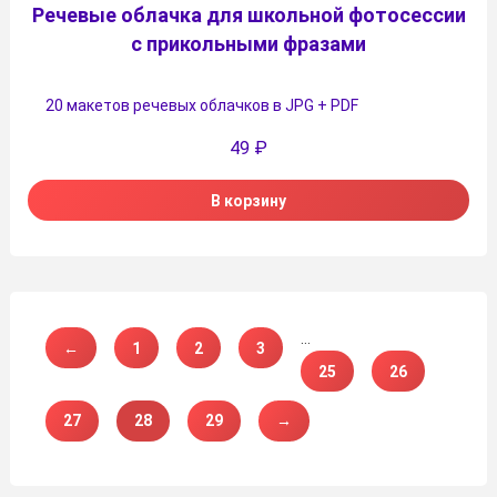
Речевые облачка для школьной фотосессии
с прикольными фразами
20 макетов речевых облачков в JPG + PDF
49
₽
В корзину
…
←
1
2
3
25
26
27
28
29
→