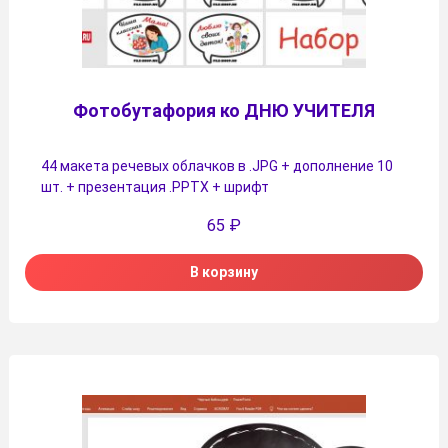
Фотобутафория ко ДНЮ УЧИТЕЛЯ
44 макета речевых облачков в .JPG + дополнение 10
шт. + презентация .PPTX + шрифт
65
₽
В корзину