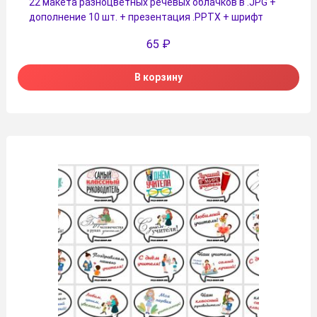
22 макета разноцветных речевых облачков в .JPG +
дополнение 10 шт. + презентация .PPTX + шрифт
65
₽
В корзину