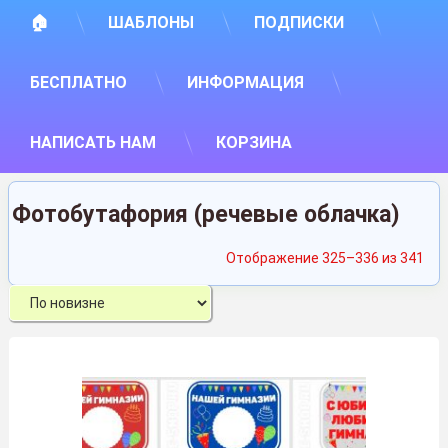
🏠
ШАБЛОНЫ
ПОДПИСКИ
БЕСПЛАТНО
ИНФОРМАЦИЯ
НАПИСАТЬ НАМ
КОРЗИНА
Фотобутафория (речевые облачка)
Сор
Отображение 325–336 из 341
са
нед