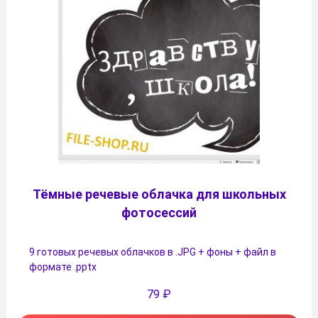
Тёмные речевые облачка для школьных
фотосессий
9 готовых речевых облачков в .JPG + фоны + файл в
формате .pptx
79
₽