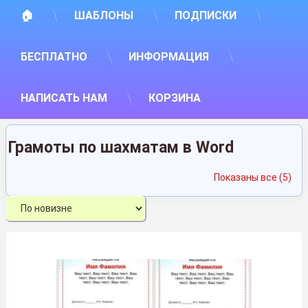
🏠
ШАБЛОНЫ
ПОДПИСКИ
БЕСПЛАТНО
ИНФОРМАЦИЯ
НАПИСАТЬ НАМ
КОРЗИНА
Грамоты по шахматам в Word
Сор
Показаны все (5)
са
нед