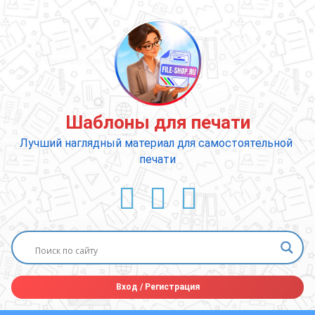
Перейти
к
содержимому
Шаблоны для печати
Лучший наглядный материал для самостоятельной 
печати
ВКонтакте
YouTube
E-mail
Вход
/
Регистрация