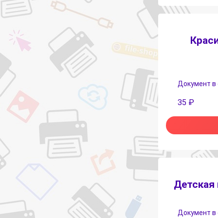
Крас
Документ в 
35
₽
Детская 
Документ в 