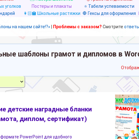
х уголков
Постеры и плакаты
⭐ Табели успеваемости
ендарей
👩🏻‍🏫 Школьные растяжки
🛑 Гексы для оформления
блоны на нашем сайте!?»
|
Проблемы с заказом?
Смотрите
ответы
ьные шаблоны грамот и дипломов в Wor
Отображ
ие детские наградные бланки
амота, диплом, сертификат)
 формате PowerPoint для удобного