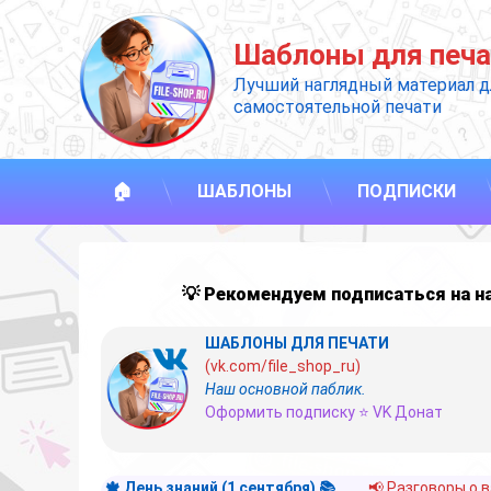
Перейти
к
Шаблоны для печа
содержимому
Лучший наглядный материал д
самостоятельной печати
🏠
ШАБЛОНЫ
ПОДПИСКИ
💡 Рекомендуем подписаться на 
ШАБЛОНЫ ДЛЯ ПЕЧАТИ
(vk.com/file_shop_ru)
Наш основной паблик.
Оформить подписку ⭐ VK Донат
🍁 День знаний (1 сентября) 📚
📢 Разговоры о 