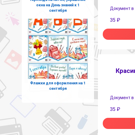
окна на День знаний к 1
Документ в
сентября
35
₽
Краси
Флажки для оформления на 1
сентября
Документ в
35
₽