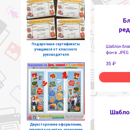
Бл
ред
Подарочные сертификаты
Шаблон благ
учащимся от классного
фон в .JPEG
руководителя
35
₽
Шаблон
Двухстороннее оформление,
гирлянда на нитке, украшение