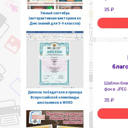
35
₽
Умный сентябрь
(интерактивная викторина ко
Дню знаний для 5-9 классов)
благ
Шаблон благ
фон в .JPEG
Диплом победителя и призера
Всероссийской олимпиады
35
₽
школьников в WORD