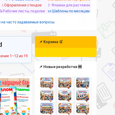
ℹ️ Оформления стендов
🚩 Флажки для растяжек
📝Рабочие листы, поделки
📜 Шаблоны по месяцам
 на часто задаваемые вопросы.
📌 Корзина 🛒
d
Сортировка:
ение 1–12 из 19
самые
недавние
📌 Новые разработки 🆕