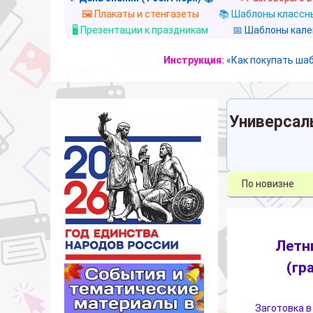
🖼️ Плакаты и стенгазеты
📚 Шаблоны классны
🖥️ Презентации к праздникам
📅 Шаблоны кал
Инструкция:
«Как покупать ша
Универсал
Летн
(гр
Заготовка в