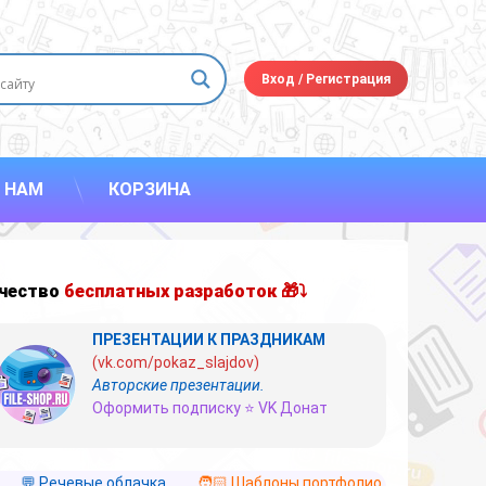
Вход
/
Регистрация
 НАМ
КОРЗИНА
чество
бесплатных разработок 🎁⤵
ПРЕЗЕНТАЦИИ К ПРАЗДНИКАМ
(vk.com/pokaz_slajdov)
Авторские презентации.
Оформить подписку ⭐ VK Донат
💬 Речевые облачка
🧑🏻 Шаблоны портфолио