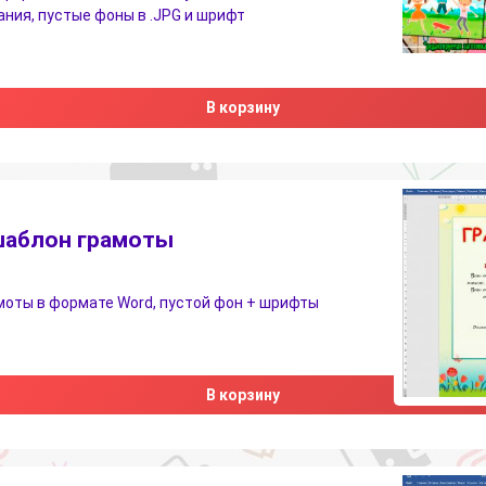
ния, пустые фоны в .JPG и шрифт
В корзину
шаблон грамоты
оты в формате Word, пустой фон + шрифты
В корзину