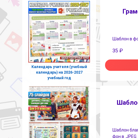
Грам
Шаблон в фо
35
₽
Календарь учителя (учебный
календарь) на 2026-2027
учебный год
Шаблон
Шаблон благ
фон в .JPEG