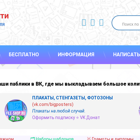
ти
ВКонтакте
YouTube
E-mail
ля 
БЕСПЛАТНО
ИНФОРМАЦИЯ
НАПИСАТЬ
наши
паблики в ВК
,
где мы выкладываем большое коли
ПЛАКАТЫ, СТЕНГАЗЕТЫ, ФОТОЗОНЫ
(vk.com/bigposters)
Плакаты на любой случай.
Оформить подписку ⭐ VK Донат
важном
🗂️ Наборы шаблонов
🥇 Грамоты и дипломы