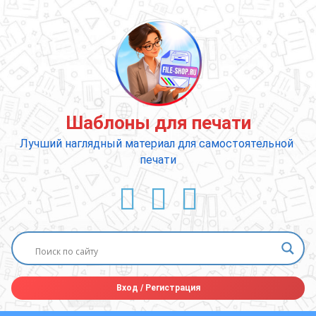
Перейти
к
содержимому
Шаблоны для печати
Лучший наглядный материал для самостоятельной 
печати
ВКонтакте
YouTube
E-mail
Вход
/
Регистрация