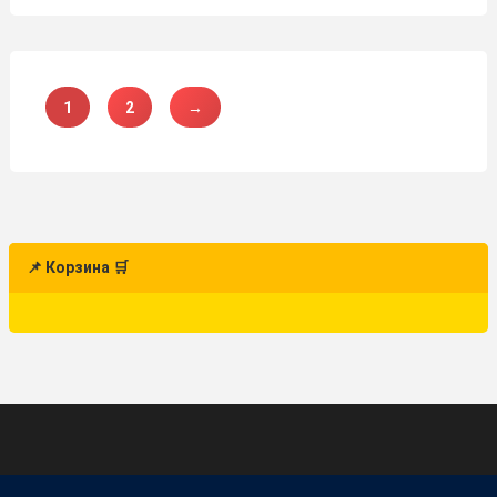
1
2
→
📌 Корзина 🛒