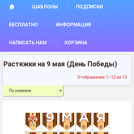
🏠
ШАБЛОНЫ
ПОДПИСКИ
БЕСПЛАТНО
ИНФОРМАЦИЯ
НАПИСАТЬ НАМ
КОРЗИНА
Растяжки на 9 мая (День Победы)
Сор
Отображение 1–12 из 13
са
нед