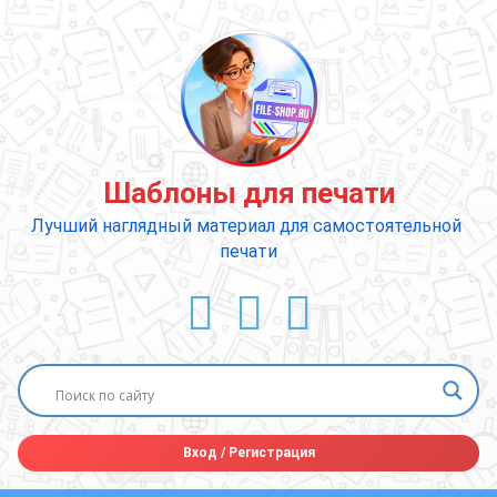
Перейти
к
содержимому
Шаблоны для печати
Лучший наглядный материал для самостоятельной 
печати
ВКонтакте
YouTube
E-mail
Вход
/
Регистрация